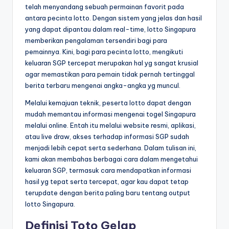
telah menyandang sebuah permainan favorit pada
antara pecinta lotto. Dengan sistem yang jelas dan hasil
yang dapat dipantau dalam real-time, lotto Singapura
memberikan pengalaman tersendiri bagi para
pemainnya. Kini, bagi para pecinta lotto, mengikuti
keluaran SGP tercepat merupakan hal yg sangat krusial
agar memastikan para pemain tidak pernah tertinggal
berita terbaru mengenai angka-angka yg muncul.
Melalui kemajuan teknik, peserta lotto dapat dengan
mudah memantau informasi mengenai togel Singapura
melalui online. Entah itu melalui website resmi, aplikasi,
atau live draw, akses terhadap informasi SGP sudah
menjadi lebih cepat serta sederhana. Dalam tulisan ini,
kami akan membahas berbagai cara dalam mengetahui
keluaran SGP, termasuk cara mendapatkan informasi
hasil yg tepat serta tercepat, agar kau dapat tetap
terupdate dengan berita paling baru tentang output
lotto Singapura.
Definisi Toto Gelap