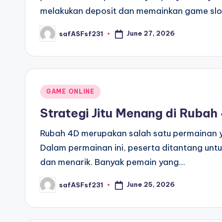
melakukan deposit dan memainkan game slo
June 27, 2026
safASFsf231
Posted
by
Posted
GAME ONLINE
in
Strategi Jitu Menang di Rubah 
Rubah 4D merupakan salah satu permainan y
Dalam permainan ini, peserta ditantang unt
dan menarik. Banyak pemain yang…
June 25, 2026
safASFsf231
Posted
by