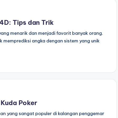
4D: Tips dan Trik
ang menarik dan menjadi favorit banyak orang.
uk memprediksi angka dengan sistem yang unik
 Kuda Poker
inan yang sangat populer di kalangan penggemar