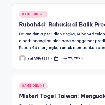
Posted
GAME ONLINE
in
Rubah4d: Rahasia di Balik Pred
Dalam dunia perjudian angka, Rubah4d telah
diperbincangkan oleh para penggemar predi
Rubah 4d menjanjikan untuk memberikan pan
June 22, 2026
safASFsf231
Posted
by
Posted
GAME ONLINE
in
Misteri Togel Taiwan: Menguak