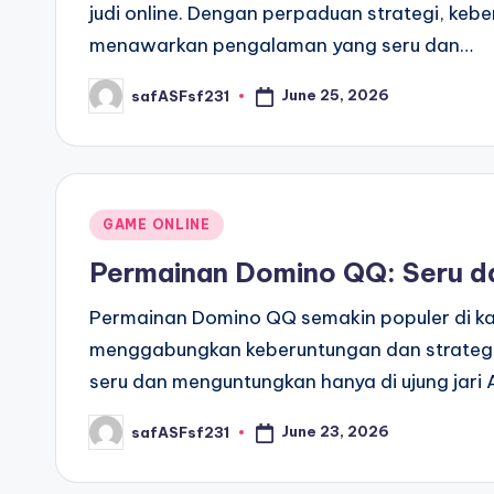
judi online. Dengan perpaduan strategi, kebe
menawarkan pengalaman yang seru dan…
June 25, 2026
safASFsf231
Posted
by
Posted
GAME ONLINE
in
Permainan Domino QQ: Seru da
Permainan Domino QQ semakin populer di kal
menggabungkan keberuntungan dan strateg
seru dan menguntungkan hanya di ujung jari
June 23, 2026
safASFsf231
Posted
by