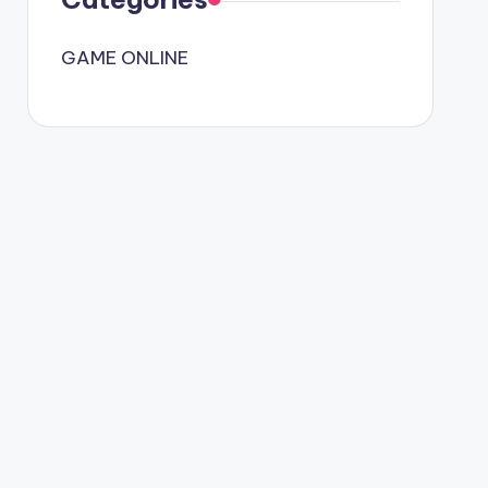
GAME ONLINE