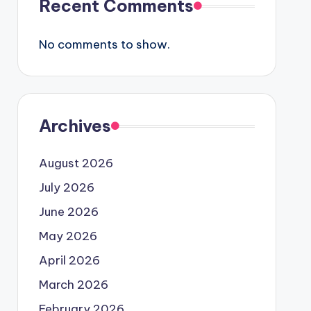
Recent Comments
No comments to show.
Archives
August 2026
July 2026
June 2026
May 2026
April 2026
March 2026
February 2026