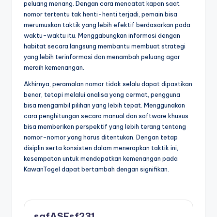
peluang menang. Dengan cara mencatat kapan saat
nomor tertentu tak henti-henti terjadi, pemain bisa
merumuskan taktik yang lebih efektif berdasarkan pada
waktu-waktu itu. Menggabungkan informasi dengan
habitat secara langsung membantu membuat strategi
yang lebih terinformasi dan menambah peluang agar
meraih kemenangan.
Akhirnya, peramalan nomor tidak selalu dapat dipastikan
benar, tetapi melalui analisa yang cermat, pengguna
bisa mengambil pilihan yang lebih tepat. Menggunakan
cara penghitungan secara manual dan software khusus
bisa memberikan perspektif yang lebih terang tentang
nomor-nomor yang harus ditentukan. Dengan tetap
disiplin serta konsisten dalam menerapkan taktik ini,
kesempatan untuk mendapatkan kemenangan pada
KawanTogel dapat bertambah dengan signifikan.
safASFsf231