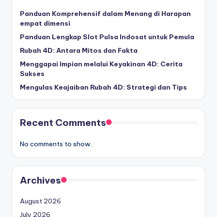
Panduan Komprehensif dalam Menang di Harapan
empat dimensi
Panduan Lengkap Slot Pulsa Indosat untuk Pemula
Rubah 4D: Antara Mitos dan Fakta
Menggapai Impian melalui Keyakinan 4D: Cerita
Sukses
Mengulas Keajaiban Rubah 4D: Strategi dan Tips
Recent Comments
No comments to show.
Archives
August 2026
July 2026