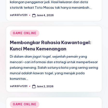
kalangan penggemar judi. Hasil keluaran dan data
statistik terkait Toto Macau tak hanya menambah…
safASFsf231
June 4, 2026
Posted
by
Posted
GAME ONLINE
in
Membongkar Rahasia Kawantogel:
Kunci Menu Kemenangan
Di dalam alam jagat togel, sejumlah pemain yang
mencari-cari informasi dan strategi untuk memperbesar
peluang menang. Salah satunya kata yang sering sering
muncul adalah kawan togel, yang merujuk pada
komunitas…
safASFsf231
June 2, 2026
Posted
by
Posted
GAME ONLINE