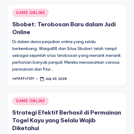
Posted
GAME ONLINE
in
Sbobet: Terobosan Baru dalam Judi
Online
Di dalam dunia perjudian online yang selalu
berkembang, Warga88 dan Situs Sbobet telah tampil
sebagai sejumlah situs terobosan yang menarik menarik
perhatian banyak penjudi. Mereka menawarkan various
permainan dan fitur…
safASFsf231
July 23, 2026
Posted
by
Posted
GAME ONLINE
in
Strategi Efektif Berhasil di Permainan
Togel Kayu yang Selalu Wajib
Diketahui