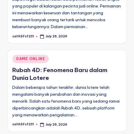
yang populer di kalangan pecinta judi online. Permainan
ini menawarkan keseruan dan tantangan yang
membuat banyak orang tertarik untuk mencoba
keberuntungannya. Dalam permainan…
safASFsf231
July 26, 2026
Posted
by
Posted
GAME ONLINE
in
Rubah 4D: Fenomena Baru dalam
Dunia Lotere
Dalam beberapa tahun terakhir, dunia lotere telah
mengalami banyak perubahan dan inovasi yang
menarik. Salah satu fenomena baru yang sedang ramai
diperbincangkan adalah Rubah 4D, sebuah platform
yang menawarkan pengalaman…
safASFsf231
July 26, 2026
Posted
by