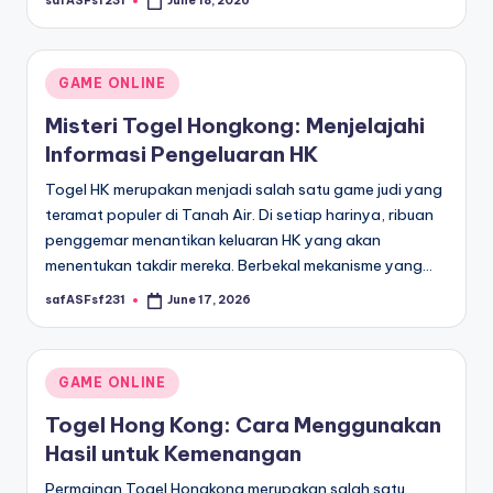
safASFsf231
June 18, 2026
Posted
by
Posted
GAME ONLINE
in
Misteri Togel Hongkong: Menjelajahi
Informasi Pengeluaran HK
Togel HK merupakan menjadi salah satu game judi yang
teramat populer di Tanah Air. Di setiap harinya, ribuan
penggemar menantikan keluaran HK yang akan
menentukan takdir mereka. Berbekal mekanisme yang…
safASFsf231
June 17, 2026
Posted
by
Posted
GAME ONLINE
in
Togel Hong Kong: Cara Menggunakan
Hasil untuk Kemenangan
Permainan Togel Hongkong merupakan salah satu