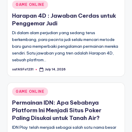
Posted
GAME ONLINE
in
Harapan 4D : Jawaban Cerdas untuk
Penggemar Judi
Di dalam alam perjudian yang sedang terus
berkembang, para pecinta judi selalu mencari metode
baru guna memperbaiki pengalaman permainan mereka
sendiri. Satu jawaban yang tren adalah Harapan 4D,
sebuah platfrom…
safASFsf231
July 14, 2026
Posted
by
Posted
GAME ONLINE
in
Permainan IDN: Apa Sebabnya
Platform Ini Menjadi Situs Poker
Paling Disukai untuk Tanah Air?
IDN Play telah menjadi sebagai salah satu nama besar