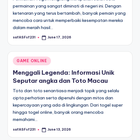
permainan yang sangat diminati di negeri ini. Dengan
ketenaran yang terus bertambah, banyak pemain yang
mencoba cara untuk memperbaiki kesempatan mereka
dalam meraih hasil…
safASFsf231
June 17, 2026
Posted
by
Posted
GAME ONLINE
in
Menggali Legenda: Informasi Unik
Seputar angka dan Toto Macau
Toto dan toto senantiasa menjadi topik yang selalu
cipta perhatian serta dipenuhi dengan mitos dan
kepercayaan yang ada di lingkungan. Dari togel super
hingga togel online, banyak orang mencoba
memahami…
safASFsf231
June 13, 2026
Posted
by