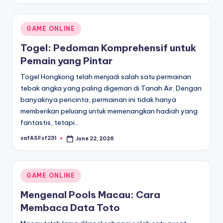
Posted
GAME ONLINE
in
Togel: Pedoman Komprehensif untuk
Pemain yang Pintar
Togel Hongkong telah menjadi salah satu permainan
tebak angka yang paling digemari di Tanah Air. Dengan
banyaknya pencinta, permainan ini tidak hanya
memberikan peluang untuk memenangkan hadiah yang
fantastis, tetapi…
safASFsf231
June 22, 2026
Posted
by
Posted
GAME ONLINE
in
Mengenal Pools Macau: Cara
Membaca Data Toto