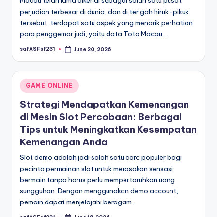
Macau telah lama dikenal sebagai salah satu pusat
perjudian terbesar di dunia, dan di tengah hiruk-pikuk
tersebut, terdapat satu aspek yang menarik perhatian
para penggemar judi, yaitu data Toto Macau.…
safASFsf231
June 20, 2026
Posted
by
Posted
GAME ONLINE
in
Strategi Mendapatkan Kemenangan
di Mesin Slot Percobaan: Berbagai
Tips untuk Meningkatkan Kesempatan
Kemenangan Anda
Slot demo adalah jadi salah satu cara populer bagi
pecinta permainan slot untuk merasakan sensasi
bermain tanpa harus perlu mempertaruhkan uang
sungguhan. Dengan menggunakan demo account,
pemain dapat menjelajahi beragam…