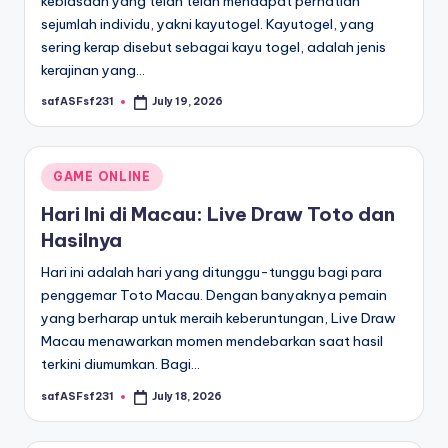
kebiasaan yang telah telah mendapat perhatian
sejumlah individu, yakni kayutogel. Kayutogel, yang
sering kerap disebut sebagai kayu togel, adalah jenis
kerajinan yang…
safASFsf231
July 19, 2026
Posted
by
Posted
GAME ONLINE
in
Hari Ini di Macau: Live Draw Toto dan
Hasilnya
Hari ini adalah hari yang ditunggu-tunggu bagi para
penggemar Toto Macau. Dengan banyaknya pemain
yang berharap untuk meraih keberuntungan, Live Draw
Macau menawarkan momen mendebarkan saat hasil
terkini diumumkan. Bagi…
safASFsf231
July 18, 2026
Posted
by