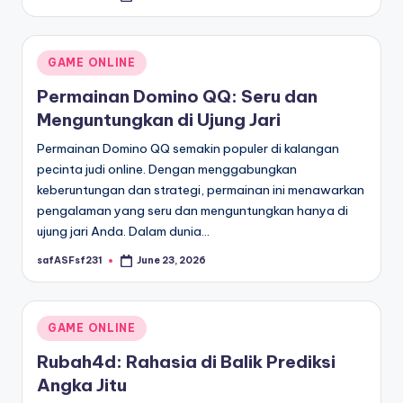
by
Posted
GAME ONLINE
in
Permainan Domino QQ: Seru dan
Menguntungkan di Ujung Jari
Permainan Domino QQ semakin populer di kalangan
pecinta judi online. Dengan menggabungkan
keberuntungan dan strategi, permainan ini menawarkan
pengalaman yang seru dan menguntungkan hanya di
ujung jari Anda. Dalam dunia…
safASFsf231
June 23, 2026
Posted
by
Posted
GAME ONLINE
in
Rubah4d: Rahasia di Balik Prediksi
Angka Jitu