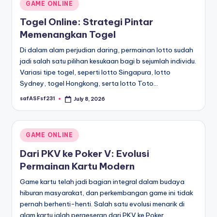
Posted
GAME ONLINE
in
Togel Online: Strategi Pintar
Memenangkan Togel
Di dalam alam perjudian daring, permainan lotto sudah
jadi salah satu pilihan kesukaan bagi b sejumlah individu.
Variasi tipe togel, seperti lotto Singapura, lotto
Sydney, togel Hongkong, serta lotto Toto…
safASFsf231
July 8, 2026
Posted
by
Posted
GAME ONLINE
in
Dari PKV ke Poker V: Evolusi
Permainan Kartu Modern
Game kartu telah jadi bagian integral dalam budaya
hiburan masyarakat, dan perkembangan game ini tidak
pernah berhenti-henti. Salah satu evolusi menarik di
alam kartu ialah pergeseran dari PKV ke Poker…