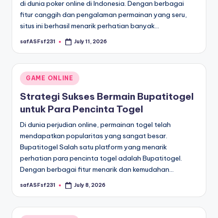
di dunia poker online di Indonesia. Dengan berbagai
fitur canggih dan pengalaman permainan yang seru,
situs ini berhasil menarik perhatian banyak…
safASFsf231
July 11, 2026
Posted
by
Posted
GAME ONLINE
in
Strategi Sukses Bermain Bupatitogel
untuk Para Pencinta Togel
Di dunia perjudian online, permainan togel telah
mendapatkan popularitas yang sangat besar.
Bupatitogel Salah satu platform yang menarik
perhatian para pencinta togel adalah Bupatitogel.
Dengan berbagai fitur menarik dan kemudahan…
safASFsf231
July 8, 2026
Posted
by