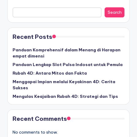
Search
Recent Posts
Panduan Komprehensif dalam Menang di Harapan
empat dimensi
Panduan Lengkap Slot Pulsa Indosat untuk Pemula
Rubah 4D: Antara Mitos dan Fakta
Menggapai Impian melalui Keyakinan 4D: Cerita
Sukses
Mengulas Keajaiban Rubah 4D: Strategi dan Tips
Recent Comments
No comments to show.