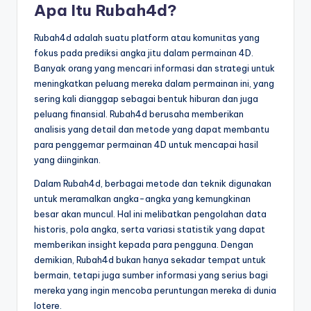
Apa Itu Rubah4d?
Rubah4d adalah suatu platform atau komunitas yang
fokus pada prediksi angka jitu dalam permainan 4D.
Banyak orang yang mencari informasi dan strategi untuk
meningkatkan peluang mereka dalam permainan ini, yang
sering kali dianggap sebagai bentuk hiburan dan juga
peluang finansial. Rubah4d berusaha memberikan
analisis yang detail dan metode yang dapat membantu
para penggemar permainan 4D untuk mencapai hasil
yang diinginkan.
Dalam Rubah4d, berbagai metode dan teknik digunakan
untuk meramalkan angka-angka yang kemungkinan
besar akan muncul. Hal ini melibatkan pengolahan data
historis, pola angka, serta variasi statistik yang dapat
memberikan insight kepada para pengguna. Dengan
demikian, Rubah4d bukan hanya sekadar tempat untuk
bermain, tetapi juga sumber informasi yang serius bagi
mereka yang ingin mencoba peruntungan mereka di dunia
lotere.