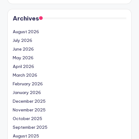
Archives
August 2026
July 2026
June 2026
May 2026
April 2026
March 2026
February 2026
January 2026
December 2025
November 2025
October 2025
September 2025
August 2025