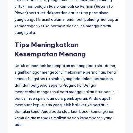
untuk mempelajari Rasio Kembali ke Pemain (Return to
Player) serta ketidakpastian dari setiap permainan,
yang sangat krusial dalam menambah peluang mencapai
kemenangan ketika bermain slot online menggunakan
uang nyata.
Tips Meningkatkan
Kesempatan Menang
Untuk menambah kesempatan menang pada slot demo,
signifikan agar mengetahui mekanisme permainan. Kenali
semua fungsi serta simbol yang ada dalam permainan
dari dari penyedia seperti Pragmatic. Dengan
mengetahui mengetahui cara menggunakan fitur bonus-
bonus, free spins, dan cara pembayaran, Anda dapat
membuat keputusan yang lebih baik ketika bertaruh.
Semakin kenal Anda pada slot, kian besar kemungkinan
kamu dalam memaksimalkan setiap kesempatan yang
ada.