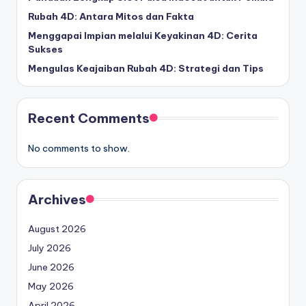
Rubah 4D: Antara Mitos dan Fakta
Menggapai Impian melalui Keyakinan 4D: Cerita
Sukses
Mengulas Keajaiban Rubah 4D: Strategi dan Tips
Recent Comments
No comments to show.
Archives
August 2026
July 2026
June 2026
May 2026
April 2026