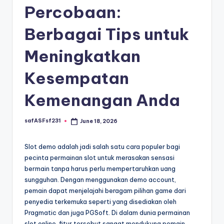
Percobaan:
Berbagai Tips untuk
Meningkatkan
Kesempatan
Kemenangan Anda
safASFsf231
June 18, 2026
Posted
by
Slot demo adalah jadi salah satu cara populer bagi
pecinta permainan slot untuk merasakan sensasi
bermain tanpa harus perlu mempertaruhkan uang
sungguhan. Dengan menggunakan demo account,
pemain dapat menjelajahi beragam pilihan game dari
penyedia terkemuka seperti yang disediakan oleh
Pragmatic dan juga PGSoft. Di dalam dunia permainan
slot online, fitur tersebut sangat mendukung pemain