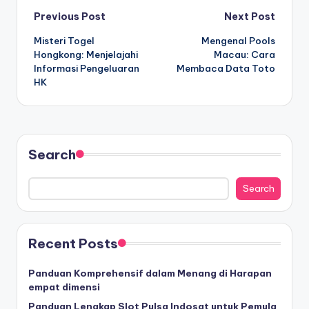
Post
Previous Post
Next Post
Misteri Togel
Mengenal Pools
navigation
Hongkong: Menjelajahi
Macau: Cara
Informasi Pengeluaran
Membaca Data Toto
HK
Search
Search
Recent Posts
Panduan Komprehensif dalam Menang di Harapan
empat dimensi
Panduan Lengkap Slot Pulsa Indosat untuk Pemula