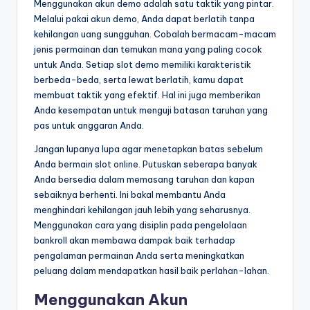
Menggunakan akun demo adalah satu taktik yang pintar.
Melalui pakai akun demo, Anda dapat berlatih tanpa
kehilangan uang sungguhan. Cobalah bermacam-macam
jenis permainan dan temukan mana yang paling cocok
untuk Anda. Setiap slot demo memiliki karakteristik
berbeda-beda, serta lewat berlatih, kamu dapat
membuat taktik yang efektif. Hal ini juga memberikan
Anda kesempatan untuk menguji batasan taruhan yang
pas untuk anggaran Anda.
Jangan lupanya lupa agar menetapkan batas sebelum
Anda bermain slot online. Putuskan seberapa banyak
Anda bersedia dalam memasang taruhan dan kapan
sebaiknya berhenti. Ini bakal membantu Anda
menghindari kehilangan jauh lebih yang seharusnya.
Menggunakan cara yang disiplin pada pengelolaan
bankroll akan membawa dampak baik terhadap
pengalaman permainan Anda serta meningkatkan
peluang dalam mendapatkan hasil baik perlahan-lahan.
Menggunakan Akun