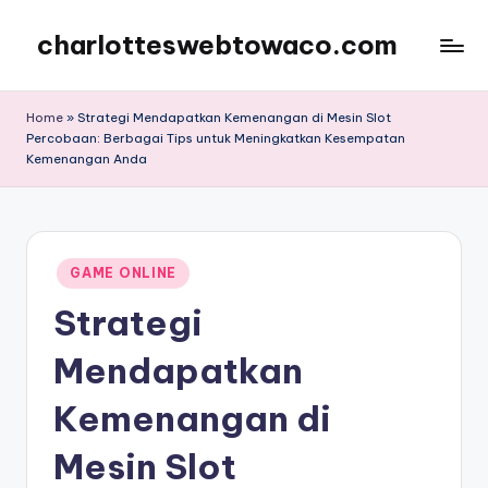
charlotteswebtowaco.com
Skip
to
content
Home
»
Strategi Mendapatkan Kemenangan di Mesin Slot
Percobaan: Berbagai Tips untuk Meningkatkan Kesempatan
Kemenangan Anda
Posted
GAME ONLINE
in
Strategi
Mendapatkan
Kemenangan di
Mesin Slot