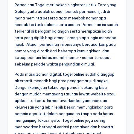
Permainan Togel merupakan singkatan untuk Toto yang
Gelap, yaitu adalah sebuah bentuk permainan judi di
mana meminta peserta agar menebak nomor apa
hendak tertarik dalam suatu undian. Permainan ini sudah
terkenal di beragam kalangan serta merupakan salah
satu yang dipilih bagi orang-orang siapa ingin mencoba
nasib. Aturan permainan ini biasanya berdasarkan pada
nomor yang ditarik dari beberapa kemungkinan, dan
setiap pemain harus memilih nomor-nomor tersebut
sebelum periode waktu pengundian dimulai.
Pada masa zaman digital, togel online sudah dianggap
alternatif menarik bagi para penggemar judi angka.
Dengan kemajuan teknologi, pemain sekarang bisa
dengan mudah memasang taruhan lewat website atau
aplikasi tertentu. Ini menawarkan kenyamanan dan
keluwesan yang lebih lebih besar, memungkinkan para
pemain agar ikut dalam pengundian tanpa perlu harus
mengunjungi lokasi nyata. Togel online juga sering
menawarkan berbagai variasi permainan dan beserta
kesempatan yang banyak ketimbang dari togel