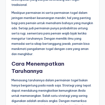
tradisional.
Meskipun permainan ini serta permainan togel dalam
jaringan memberi kesenangan mendiri, hal yang penting
bagi para pemain untuk memahami bahaya yang mungkin
ada. Setiap judi permainan punya probabilitas untung
serta rugi, sementara para pemain wajib bijak ketika
mengatur taruhannya. Dengan memiliki ilmu yang
memadai serta sikap bertanggung jawab, pemain bisa
menikmati pengalaman togel dengan cara yang aman
dan menghibur.
Cara Menempatkan
Taruhannya
Memasang taruhannya dalam permainan togel bukan
hanya bergantung pada nasib saja. Strategi yang tepat
dapat mendukung meningkatkan kemungkinan Anda
untuk memenangkan. Salah satu strategi yang sering
digunakan adalah analisis angka. Dengan memeriksa