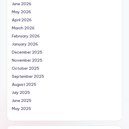
June 2026
May 2026
April 2026
March 2026
February 2026
January 2026
December 2025
November 2025
October 2025
September 2025
August 2025
July 2025
June 2025
May 2025