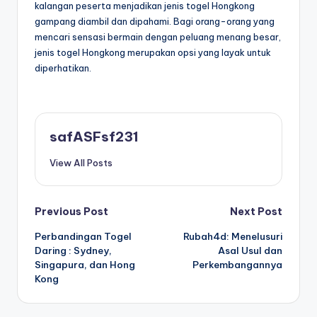
kalangan peserta menjadikan jenis togel Hongkong
gampang diambil dan dipahami. Bagi orang-orang yang
mencari sensasi bermain dengan peluang menang besar,
jenis togel Hongkong merupakan opsi yang layak untuk
diperhatikan.
safASFsf231
View All Posts
Post
Previous Post
Next Post
Perbandingan Togel
Rubah4d: Menelusuri
navigation
Daring : Sydney,
Asal Usul dan
Singapura, dan Hong
Perkembangannya
Kong