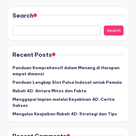
Search
Search
Recent Posts
Panduan Komprehensif dalam Menang di Harapan
empat dimensi
Panduan Lengkap Slot Pulsa Indosat untuk Pemula
Rubah 4D: Antara Mitos dan Fakta
Menggapai Impian melalui Keyakinan 4D: Cerita
Sukses
Mengulas Keajaiban Rubah 4D: Strategi dan Tips