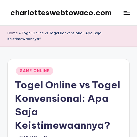
charlotteswebtowaco.com
Skip
to
content
Home
»
Togel Online vs Togel Konvensional: Apa Saja
Keistimewaannya?
Posted
GAME ONLINE
in
Togel Online vs Togel
Konvensional: Apa
Saja
Keistimewaannya?