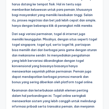
harus datang ke tempat fisik. Hal ini tentu saja
memberikan keluwesan untuk para pemain, khususnya
bagi masyarakat yang memiliki kesibukan tinggi. Selain
itu, proses registrasi dan bet jadi lebih cepat dan simple,
hanya dengan beberapa klik di perangkat milik mereka.
Dari segi variasi permainan, togel di internet juga
memiliki keunggulan. Misalnya, dengan situs seperti togel
togel singapore, togel syd, serta togel hk, partisipan
bisa memilih dari dari berbagai jenis game dengan aturan
dan mekanisme sendiri. Ini menyediakan pengalaman
yang lebih bervariasi dibandingkan dengan togel
konvensional yang biasanya biasanya hanya
menawarkan sejumlah pilihan permainan. Pemain juga
dapat mendapatkan berbagai promosi menarik dan
bonus yang sering diberikan oleh platform togel online.
Keamanan dan keterbukaan adalah elemen penting
dalam hal perbandingan ini. Togel online seringkali
menawarkan sistem yang lebih canggih untuk melindungi
informasi pribadi serta transaksi pemain, dan menjamin