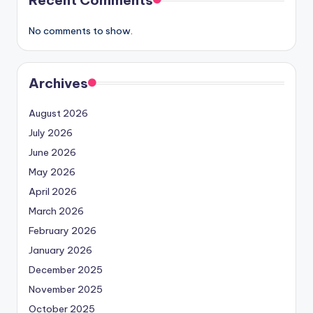
Recent Comments
No comments to show.
Archives
August 2026
July 2026
June 2026
May 2026
April 2026
March 2026
February 2026
January 2026
December 2025
November 2025
October 2025