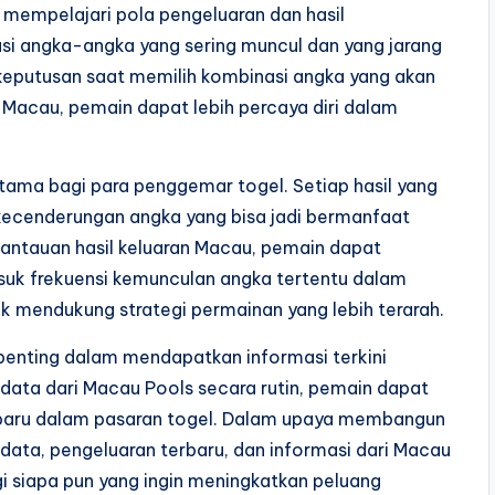
mempelajari pola pengeluaran dan hasil
si angka-angka yang sering muncul dan yang jarang
keputusan saat memilih kombinasi angka yang akan
 Macau, pemain dapat lebih percaya diri dalam
tama bagi para penggemar togel. Setiap hasil yang
ecenderungan angka yang bisa jadi bermanfaat
mantauan hasil keluaran Macau, pemain dapat
suk frekuensi kemunculan angka tertentu dalam
tuk mendukung strategi permainan yang lebih terarah.
penting dalam mendapatkan informasi terkini
ata dari Macau Pools secara rutin, pemain dapat
baru dalam pasaran togel. Dalam upaya membangun
s data, pengeluaran terbaru, dan informasi dari Macau
i siapa pun yang ingin meningkatkan peluang