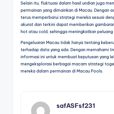
Selain itu, fluktuasi dalam hasil undian juga 
permainan yang dimainkan di Macau. Dengan ada
terus memperbarui strategi mereka sesuai den
akurat dan terkini dapat memberikan gambaran
hot atau cold, sehingga meningkatkan peluang
Pengeluaran Macau tidak hanya tentang keberu
terhadap data yang ada. Dengan memahami tr
informasi ini untuk membuat keputusan yang le
mengeksplorasi berbagai macam strategi togel
mereka dalam permainan di Macau Pools.
safASFsf231