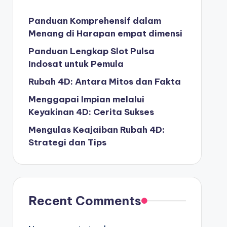
Panduan Komprehensif dalam
Menang di Harapan empat dimensi
Panduan Lengkap Slot Pulsa
Indosat untuk Pemula
Rubah 4D: Antara Mitos dan Fakta
Menggapai Impian melalui
Keyakinan 4D: Cerita Sukses
Mengulas Keajaiban Rubah 4D:
Strategi dan Tips
Recent Comments