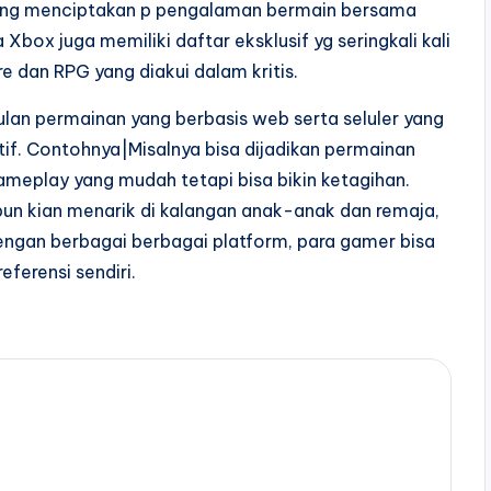
ang menciptakan p pengalaman bermain bersama
ox juga memiliki daftar eksklusif yg seringkali kali
 dan RPG yang diakui dalam kritis.
lan permainan yang berbasis web serta seluler yang
f. Contohnya|Misalnya bisa dijadikan permainan
ameplay yang mudah tetapi bisa bikin ketagihan.
 pun kian menarik di kalangan anak-anak dan remaja,
ngan berbagai berbagai platform, para gamer bisa
ferensi sendiri.