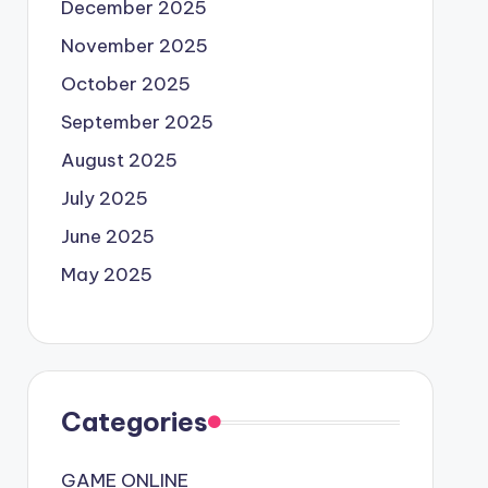
December 2025
November 2025
October 2025
September 2025
August 2025
July 2025
June 2025
May 2025
Categories
GAME ONLINE