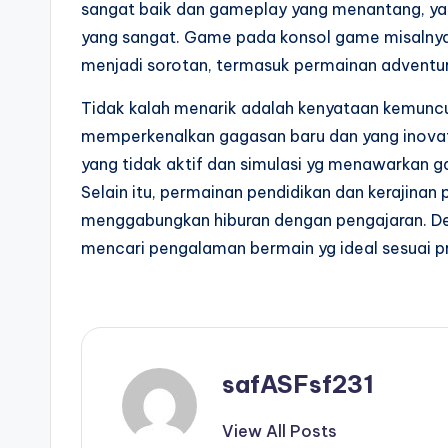
sangat baik dan gameplay yang menantang, y
yang sangat. Game pada konsol game misalnya Xb
menjadi sorotan, termasuk permainan adventure
Tidak kalah menarik adalah kenyataan kemuncu
memperkenalkan gagasan baru dan yang inovati
yang tidak aktif dan simulasi yg menawarkan g
Selain itu, permainan pendidikan dan kerajinan
menggabungkan hiburan dengan pengajaran. De
mencari pengalaman bermain yg ideal sesuai pre
safASFsf231
View All Posts