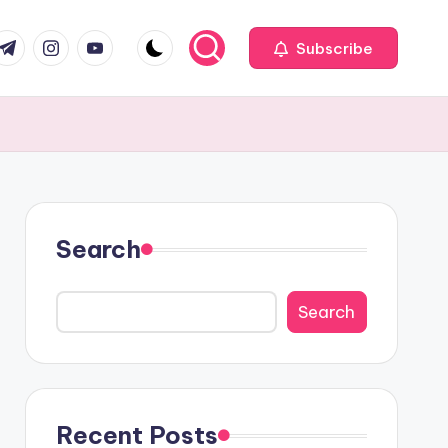
com
r.com
.me
instagram.com
youtube.com
Subscribe
Search
Search
Recent Posts