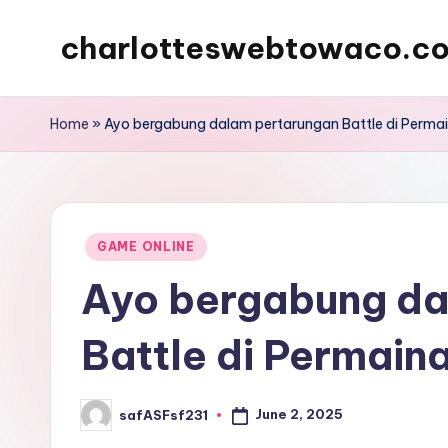
charlotteswebtowaco.c
Skip
to
content
Home
»
Ayo bergabung dalam pertarungan Battle di Perma
Posted
GAME ONLINE
in
Ayo bergabung da
Battle di Permain
June 2, 2025
safASFsf231
Posted
by