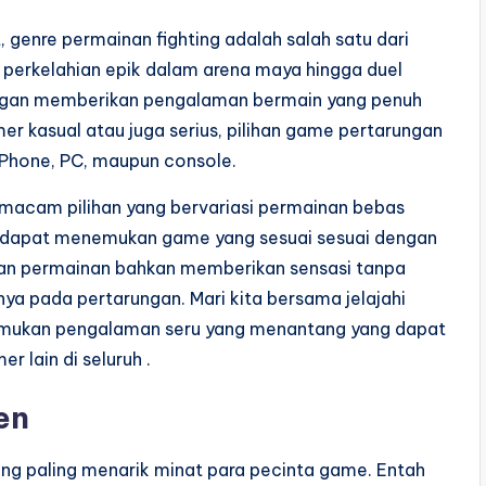
genre permainan fighting adalah salah satu dari
i perkelahian epik dalam arena maya hingga duel
ungan memberikan pengalaman bermain yang penuh
er kasual atau juga serius, pilihan game pertarungan
iPhone, PC, maupun console.
rmacam pilihan yang bervariasi permainan bebas
r dapat menemukan game yang sesuai sesuai dengan
ian permainan bahkan memberikan sensasi tanpa
ya pada pertarungan. Mari kita bersama jelajahi
temukan pengalaman seru yang menantang yang dapat
lain di seluruh .
en
yang paling menarik minat para pecinta game. Entah