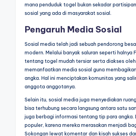
mana penduduk togel bukan sekadar partisipan
sosial yang ada di masyarakat sosial.
Pengaruh Media Sosial
Sosial media telah jadi sebuah pendorong be
modern. Melalui banyak saluran seperti halnya 
tentang togel mudah tersiar serta diakses ole
memanfaatkan media sosial guna membagikan pe
angka. Hal ini menciptakan komunitas yang sa
anggota anggotanya.
Selain itu, sosial media juga menyediakan ruang
bisa terhubung secara langsung antara satu sam
juga berbagi informasi tentang tip para angka.
populer, karena mereka merasakan menjadi bagi
Sokongan lewat komentar dan kisah sukses da