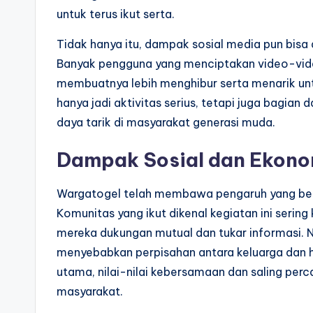
untuk terus ikut serta.
Tidak hanya itu, dampak sosial media pun bisa 
Banyak pengguna yang menciptakan video-vide
membuatnya lebih menghibur serta menarik unt
hanya jadi aktivitas serius, tetapi juga bagia
daya tarik di masyarakat generasi muda.
Dampak Sosial dan Ekono
Wargatogel telah membawa pengaruh yang besar
Komunitas yang ikut dikenal kegiatan ini serin
mereka dukungan mutual dan tukar informasi. 
menyebabkan perpisahan antara keluarga dan h
utama, nilai-nilai kebersamaan dan saling per
masyarakat.