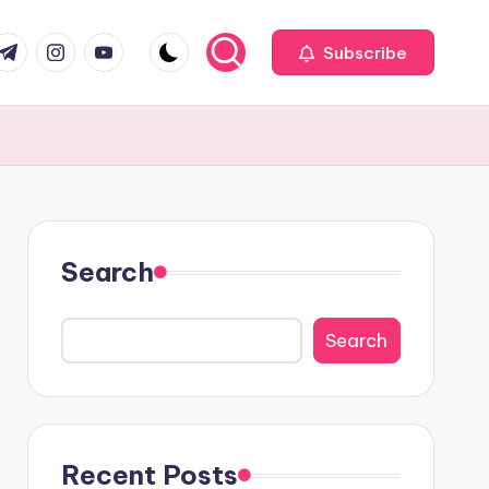
com
r.com
.me
instagram.com
youtube.com
Subscribe
Search
Search
Recent Posts