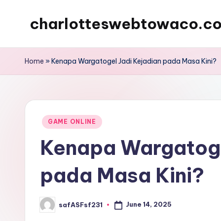
charlotteswebtowaco.c
Skip
to
content
Home
»
Kenapa Wargatogel Jadi Kejadian pada Masa Kini?
Posted
GAME ONLINE
in
Kenapa Wargatoge
pada Masa Kini?
June 14, 2025
safASFsf231
Posted
by