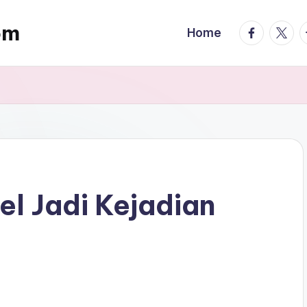
om
facebook.
twitte
t
Home
l Jadi Kejadian