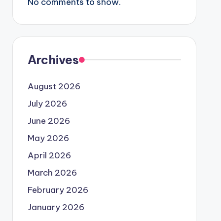
No comments to show.
Archives
August 2026
July 2026
June 2026
May 2026
April 2026
March 2026
February 2026
January 2026