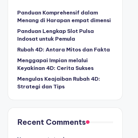
Panduan Komprehensif dalam
Menang di Harapan empat dimensi
Panduan Lengkap Slot Pulsa
Indosat untuk Pemula
Rubah 4D: Antara Mitos dan Fakta
Menggapai Impian melalui
Keyakinan 4D: Cerita Sukses
Mengulas Keajaiban Rubah 4D:
Strategi dan Tips
Recent Comments