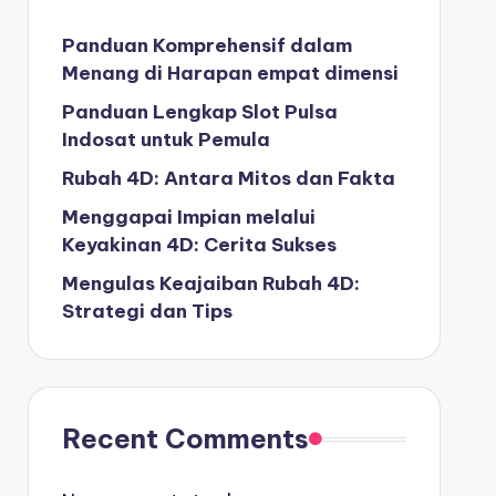
Panduan Komprehensif dalam
Menang di Harapan empat dimensi
Panduan Lengkap Slot Pulsa
Indosat untuk Pemula
Rubah 4D: Antara Mitos dan Fakta
Menggapai Impian melalui
Keyakinan 4D: Cerita Sukses
Mengulas Keajaiban Rubah 4D:
Strategi dan Tips
Recent Comments