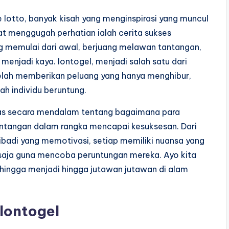
 lotto, banyak kisah yang menginspirasi yang muncul
gat menggugah perhatian ialah cerita sukses
g memulai dari awal, berjuang melawan tantangan,
menjadi kaya. Iontogel, menjadi salah satu dari
elah memberikan peluang yang hanya menghibur,
h individu beruntung.
pas secara mendalam tentang bagaimana para
intangan dalam rangka mencapai kesuksesan. Dari
ibadi yang memotivasi, setiap memiliki nuansa yang
saja guna mencoba peruntungan mereka. Ayo kita
l hingga menjadi hingga jutawan jutawan di alam
Iontogel