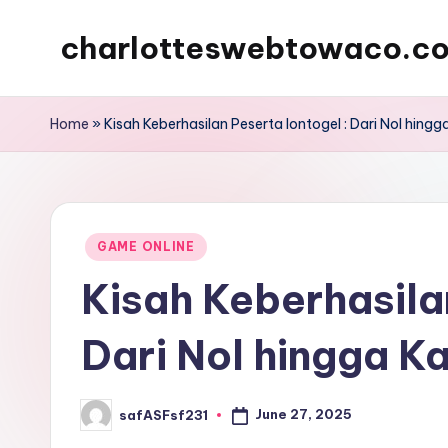
charlotteswebtowaco.c
Skip
to
content
Home
»
Kisah Keberhasilan Peserta Iontogel : Dari Nol hing
Posted
GAME ONLINE
in
Kisah Keberhasilan
Dari Nol hingga K
June 27, 2025
safASFsf231
Posted
by