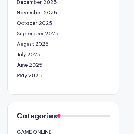
December 2025
November 2025
October 2025
September 2025
August 2025
July 2025
June 2025
May 2025
Categories
GAME ONLINE