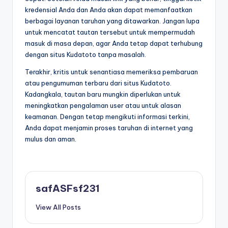
kredensial Anda dan Anda akan dapat memanfaatkan
berbagai layanan taruhan yang ditawarkan. Jangan lupa
untuk mencatat tautan tersebut untuk mempermudah
masuk di masa depan, agar Anda tetap dapat terhubung
dengan situs Kudatoto tanpa masalah.
Terakhir, kritis untuk senantiasa memeriksa pembaruan
atau pengumuman terbaru dari situs Kudatoto.
Kadangkala, tautan baru mungkin diperlukan untuk
meningkatkan pengalaman user atau untuk alasan
keamanan. Dengan tetap mengikuti informasi terkini,
Anda dapat menjamin proses taruhan di internet yang
mulus dan aman.
safASFsf231
View All Posts