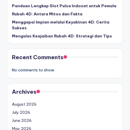
Panduan Lengkap Slot Pulsa Indosat untuk Pemula
Rubah 4D: Antara Mitos dan Fakta
Menggapai Impian melalui Keyakinan 4D: Cerita
Sukses
Mengulas Keajaiban Rubah 4D: Strategi dan Tips
Recent Comments
No comments to show.
Archives
August 2026
July 2026
June 2026
May 2026