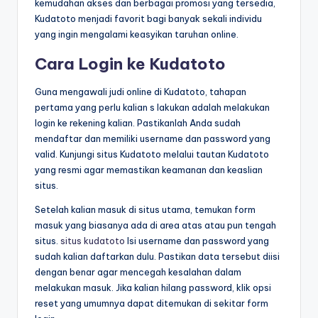
kemudahan akses dan berbagai promosi yang tersedia,
Kudatoto menjadi favorit bagi banyak sekali individu
yang ingin mengalami keasyikan taruhan online.
Cara Login ke Kudatoto
Guna mengawali judi online di Kudatoto, tahapan
pertama yang perlu kalian s lakukan adalah melakukan
login ke rekening kalian. Pastikanlah Anda sudah
mendaftar dan memiliki username dan password yang
valid. Kunjungi situs Kudatoto melalui tautan Kudatoto
yang resmi agar memastikan keamanan dan keaslian
situs.
Setelah kalian masuk di situs utama, temukan form
masuk yang biasanya ada di area atas atau pun tengah
situs.
situs kudatoto
Isi username dan password yang
sudah kalian daftarkan dulu. Pastikan data tersebut diisi
dengan benar agar mencegah kesalahan dalam
melakukan masuk. Jika kalian hilang password, klik opsi
reset yang umumnya dapat ditemukan di sekitar form