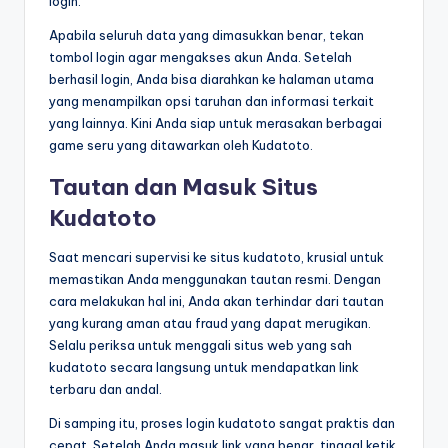
login.
Apabila seluruh data yang dimasukkan benar, tekan
tombol login agar mengakses akun Anda. Setelah
berhasil login, Anda bisa diarahkan ke halaman utama
yang menampilkan opsi taruhan dan informasi terkait
yang lainnya. Kini Anda siap untuk merasakan berbagai
game seru yang ditawarkan oleh Kudatoto.
Tautan dan Masuk Situs
Kudatoto
Saat mencari supervisi ke situs kudatoto, krusial untuk
memastikan Anda menggunakan tautan resmi. Dengan
cara melakukan hal ini, Anda akan terhindar dari tautan
yang kurang aman atau fraud yang dapat merugikan.
Selalu periksa untuk menggali situs web yang sah
kudatoto secara langsung untuk mendapatkan link
terbaru dan andal.
Di samping itu, proses login kudatoto sangat praktis dan
cepat. Setelah Anda masuk link yang benar, tinggal ketik