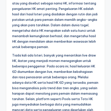
atau yang disebut sebagai nama HK, informasi tentang
pengeluaran HK amat penting. Pengeluaran HK adalah
hasil dari hasil loteri yang diadakan dengan rutin dan jadi
patokan untuk para pemain dalam memilih angka-angka
yang akan para taruhkan. Dalam dalam dunia togel,
mengetahui data HK merupakan salah satu kunci untuk
menambah kemungkinan berhasil, dan mengetahui hasil
HK dengan mendalam akan memberikan wawasan lebih
untuk beberapa pemain.
Tiada kali ada loteri, banyak yang menantikan live draw
HK, ikatan yang menjadi momen menegangkan untuk
beberapa penggemar. Pada acara ini, hasil keluaran HK
6D diumumkan dengan live, memberikan kebahagiaan
dan rasa penasaran untuk beberapa orang. Melalui
adanya data HK serta hasil HK 6D yang tersedia, pemain
bisa menganalisis pola trend dan tren angka, yang selain
harapan dapat menolong para pemain dalam memasang
taruhan. Selain, platform seperti Pools serta Toto HK
juga menyediakan berbagai data yang memudahkan
mencari data serta pengeluaran yang diperlukan oleh