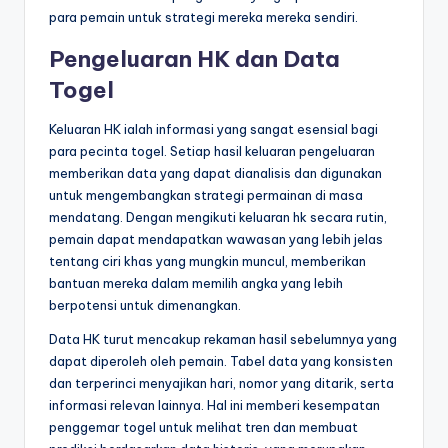
para pemain untuk strategi mereka mereka sendiri.
Pengeluaran HK dan Data
Togel
Keluaran HK ialah informasi yang sangat esensial bagi
para pecinta togel. Setiap hasil keluaran pengeluaran
memberikan data yang dapat dianalisis dan digunakan
untuk mengembangkan strategi permainan di masa
mendatang. Dengan mengikuti keluaran hk secara rutin,
pemain dapat mendapatkan wawasan yang lebih jelas
tentang ciri khas yang mungkin muncul, memberikan
bantuan mereka dalam memilih angka yang lebih
berpotensi untuk dimenangkan.
Data HK turut mencakup rekaman hasil sebelumnya yang
dapat diperoleh oleh pemain. Tabel data yang konsisten
dan terperinci menyajikan hari, nomor yang ditarik, serta
informasi relevan lainnya. Hal ini memberi kesempatan
penggemar togel untuk melihat tren dan membuat