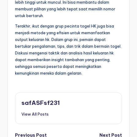
lebih tinggi untuk muncul. Ini bisa membantu dalam
membuat pilihan yang lebih tepat saat memilih nomor
untuk bertaruh.
Terakhir, ikut dengan grup pecinta togel HK juga bisa
menjadi metode yang efisien untuk memanfaatkan
output keluaran hk. Dalam grup ini, pemain dapat
bertukar pengalaman, tips, dan trik dalam bermain togel.
Diskusi mengenai taktik dan analisis hasil keluaran hk
dapat memberikan insight tambahan yang penting,
sehingga semua peserta dapat meningkatkan
kemungkinan mereka dalam gelaran.
safASFsf231
View All Posts
Previous Post
Next Post