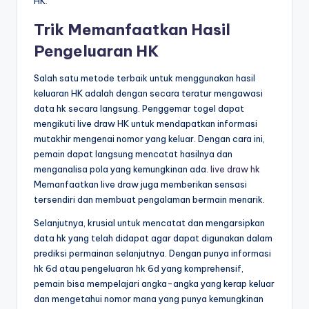
HK.
Trik Memanfaatkan Hasil
Pengeluaran HK
Salah satu metode terbaik untuk menggunakan hasil
keluaran HK adalah dengan secara teratur mengawasi
data hk secara langsung. Penggemar togel dapat
mengikuti live draw HK untuk mendapatkan informasi
mutakhir mengenai nomor yang keluar. Dengan cara ini,
pemain dapat langsung mencatat hasilnya dan
menganalisa pola yang kemungkinan ada.
live draw hk
Memanfaatkan live draw juga memberikan sensasi
tersendiri dan membuat pengalaman bermain menarik.
Selanjutnya, krusial untuk mencatat dan mengarsipkan
data hk yang telah didapat agar dapat digunakan dalam
prediksi permainan selanjutnya. Dengan punya informasi
hk 6d atau pengeluaran hk 6d yang komprehensif,
pemain bisa mempelajari angka-angka yang kerap keluar
dan mengetahui nomor mana yang punya kemungkinan