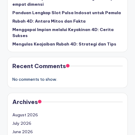
empat dimensi
Panduan Lengkap Slot Pulsa Indosat untuk Pemula
Rubah 4D: Antara Mitos dan Fakta
Menggapai Impian melalui Keyakinan 4D: Cerita
Sukses
Mengulas Keajaiban Rubah 4D: Strategi dan Tips
Recent Comments
No comments to show.
Archives
August 2026
July 2026
June 2026