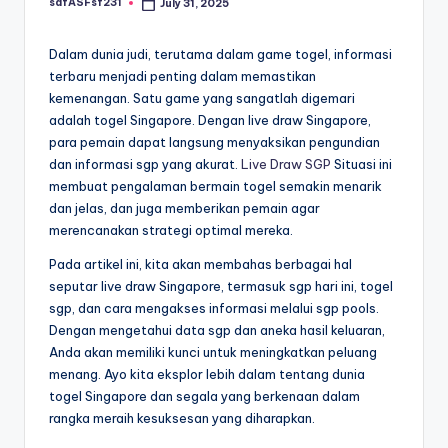
safASFsf231
July 31, 2025
Posted
by
Dalam dunia judi, terutama dalam game togel, informasi
terbaru menjadi penting dalam memastikan
kemenangan. Satu game yang sangatlah digemari
adalah togel Singapore. Dengan live draw Singapore,
para pemain dapat langsung menyaksikan pengundian
dan informasi sgp yang akurat.
Live Draw SGP
Situasi ini
membuat pengalaman bermain togel semakin menarik
dan jelas, dan juga memberikan pemain agar
merencanakan strategi optimal mereka.
Pada artikel ini, kita akan membahas berbagai hal
seputar live draw Singapore, termasuk sgp hari ini, togel
sgp, dan cara mengakses informasi melalui sgp pools.
Dengan mengetahui data sgp dan aneka hasil keluaran,
Anda akan memiliki kunci untuk meningkatkan peluang
menang. Ayo kita eksplor lebih dalam tentang dunia
togel Singapore dan segala yang berkenaan dalam
rangka meraih kesuksesan yang diharapkan.