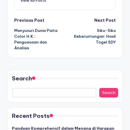
View All Posts
Post
Previous Post
Next Post
Menyusuri Dunia Paita
Siku-Siku
navigation
Color H.K.:
Keberuntungan: Hasil
Penguasaan dan
Togel SDY
Analisis
Search
Search
Recent Posts
Panduan Komprehensif dalam Menang di Harapan