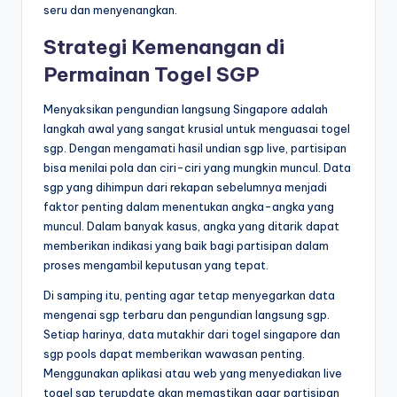
seru dan menyenangkan.
Strategi Kemenangan di
Permainan Togel SGP
Menyaksikan pengundian langsung Singapore adalah
langkah awal yang sangat krusial untuk menguasai togel
sgp. Dengan mengamati hasil undian sgp live, partisipan
bisa menilai pola dan ciri-ciri yang mungkin muncul. Data
sgp yang dihimpun dari rekapan sebelumnya menjadi
faktor penting dalam menentukan angka-angka yang
muncul. Dalam banyak kasus, angka yang ditarik dapat
memberikan indikasi yang baik bagi partisipan dalam
proses mengambil keputusan yang tepat.
Di samping itu, penting agar tetap menyegarkan data
mengenai sgp terbaru dan pengundian langsung sgp.
Setiap harinya, data mutakhir dari togel singapore dan
sgp pools dapat memberikan wawasan penting.
Menggunakan aplikasi atau web yang menyediakan live
togel sgp terupdate akan memastikan agar partisipan