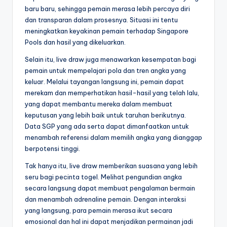
baru baru, sehingga pemain merasa lebih percaya diri
dan transparan dalam prosesnya. Situasi ini tentu
meningkatkan keyakinan pemain terhadap Singapore
Pools dan hasil yang dikeluarkan.
Selain itu, live draw juga menawarkan kesempatan bagi
pemain untuk mempelajari pola dan tren angka yang
keluar. Melalui tayangan langsung ini, pemain dapat
merekam dan memperhatikan hasil-hasil yang telah lalu,
yang dapat membantu mereka dalam membuat
keputusan yang lebih baik untuk taruhan berikutnya.
Data SGP yang ada serta dapat dimanfaatkan untuk
menambah referensi dalam memilih angka yang dianggap
berpotensi tinggi.
Tak hanya itu, live draw memberikan suasana yang lebih
seru bagi pecinta togel. Melihat pengundian angka
secara langsung dapat membuat pengalaman bermain
dan menambah adrenaline pemain. Dengan interaksi
yang langsung, para pemain merasa ikut secara
emosional dan hal ini dapat menjadikan permainan jadi