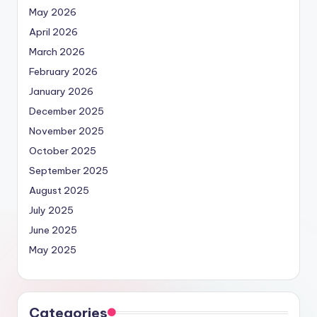
May 2026
April 2026
March 2026
February 2026
January 2026
December 2025
November 2025
October 2025
September 2025
August 2025
July 2025
June 2025
May 2025
Categories