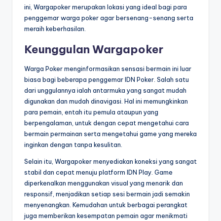
ini, Wargapoker merupakan lokasi yang ideal bagi para
penggemar warga poker agar bersenang-senang serta
meraih keberhasilan.
Keunggulan Wargapoker
Warga Poker menginformasikan sensasi bermain ini luar
biasa bagi beberapa penggemar IDN Poker. Salah satu
dari unggulannya ialah antarmuka yang sangat mudah
digunakan dan mudah dinavigasi. Hal ini memungkinkan
para pemain, entah itu pemula ataupun yang
berpengalaman, untuk dengan cepat mengetahui cara
bermain permainan serta mengetahui game yang mereka
inginkan dengan tanpa kesulitan.
Selain itu, Wargapoker menyediakan koneksi yang sangat
stabil dan cepat menuju platform IDN Play. Game
diperkenalkan menggunakan visual yang menarik dan
responsif, menjadikan setiap sesi bermain jadi semakin
menyenangkan. Kemudahan untuk berbagai perangkat
juga memberikan kesempatan pemain agar menikmati