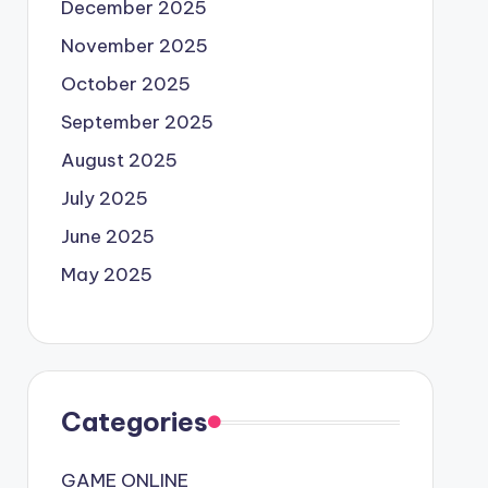
December 2025
November 2025
October 2025
September 2025
August 2025
July 2025
June 2025
May 2025
Categories
GAME ONLINE