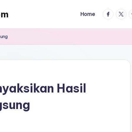
om
facebook.
twitte
t
Home
sung
yaksikan Hasil
gsung