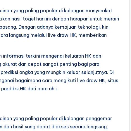
ainan yang paling populer di kalangan masyarakat
ikan hasil togel hari ini dengan harapan untuk meraih
asang. Dengan adanya kemajuan teknologi, kini
ara langsung melalui live draw HK, memberikan
 informasi terkini mengenai keluaran HK dan
 akurat dan cepat sangat penting bagi para
rediksi angka yang mungkin keluar selanjutnya. Di
ngenai bagaimana cara mengikuti live draw HK, situs
rediksi HK dari para ahli.
ainan yang paling populer di kalangan penggemar
an dan hasil yang dapat diakses secara langsung,