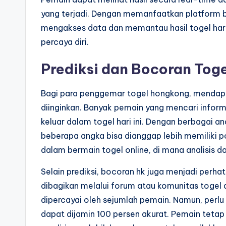
yang terjadi. Dengan memanfaatkan platform 
mengakses data dan memantau hasil togel hari
percaya diri.
Prediksi dan Bocoran Toge
Bagi para penggemar togel hongkong, mendapat
diinginkan. Banyak pemain yang mencari infor
keluar dalam togel hari ini. Dengan berbagai a
beberapa angka bisa dianggap lebih memiliki pot
dalam bermain togel online, di mana analisis
Selain prediksi, bocoran hk juga menjadi perha
dibagikan melalui forum atau komunitas togel
dipercayai oleh sejumlah pemain. Namun, perlu
dapat dijamin 100 persen akurat. Pemain tetap