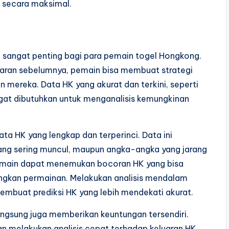
 secara maksimal.
g sangat penting bagi para pemain togel Hongkong.
uaran sebelumnya, pemain bisa membuat strategi
 mereka. Data HK yang akurat dan terkini, seperti
angat dibutuhkan untuk menganalisis kemungkinan
ta HK yang lengkap dan terperinci. Data ini
ng sering muncul, maupun angka-angka yang jarang
pemain dapat menemukan bocoran HK yang bisa
kan permainan. Melakukan analisis mendalam
mbuat prediksi HK yang lebih mendekati akurat.
angsung juga memberikan keuntungan tersendiri.
an melakukan analisis cepat terhadap keluaran HK