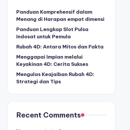
Panduan Komprehensif dalam
Menang di Harapan empat dimensi
Panduan Lengkap Slot Pulsa
Indosat untuk Pemula
Rubah 4D: Antara Mitos dan Fakta
Menggapai Impian melalui
Keyakinan 4D: Cerita Sukses
Mengulas Keajaiban Rubah 4D:
Strategi dan Tips
Recent Comments