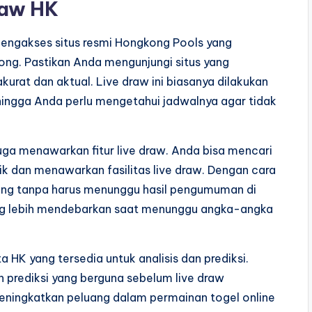
raw HK
engakses situs resmi Hongkong Pools yang
ong. Pastikan Anda mengunjungi situs yang
urat dan aktual. Live draw ini biasanya dilakukan
hingga Anda perlu mengetahui jadwalnya agar tidak
 juga menawarkan fitur live draw. Anda bisa mencari
ik dan menawarkan fasilitas live draw. Dengan cara
gsung tanpa harus menunggu hasil pengumuman di
ng lebih mendebarkan saat menunggu angka-angka
HK yang tersedia untuk analisis dan prediksi.
 prediksi yang berguna sebelum live draw
meningkatkan peluang dalam permainan togel online