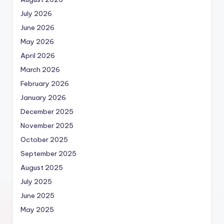
July 2026
June 2026
May 2026
April 2026
March 2026
February 2026
January 2026
December 2025
November 2025
October 2025
September 2025
August 2025
July 2025
June 2025
May 2025