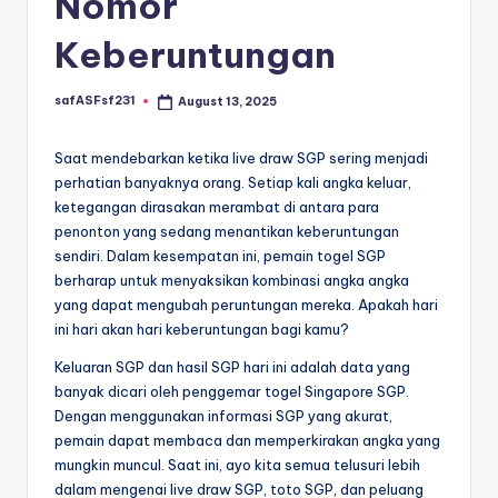
Nomor
Keberuntungan
safASFsf231
August 13, 2025
Posted
by
Saat mendebarkan ketika live draw SGP sering menjadi
perhatian banyaknya orang. Setiap kali angka keluar,
ketegangan dirasakan merambat di antara para
penonton yang sedang menantikan keberuntungan
sendiri. Dalam kesempatan ini, pemain togel SGP
berharap untuk menyaksikan kombinasi angka angka
yang dapat mengubah peruntungan mereka. Apakah hari
ini hari akan hari keberuntungan bagi kamu?
Keluaran SGP dan hasil SGP hari ini adalah data yang
banyak dicari oleh penggemar togel Singapore SGP.
Dengan menggunakan informasi SGP yang akurat,
pemain dapat membaca dan memperkirakan angka yang
mungkin muncul. Saat ini, ayo kita semua telusuri lebih
dalam mengenai live draw SGP, toto SGP, dan peluang