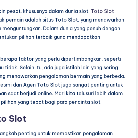
in pesat, khususnya dalam dunia slot.
Toto Slot
ak pemain adalah situs Toto Slot, yang menawarkan
an menguntungkan. Dalam dunia yang penuh dengan
nentukan pilihan terbaik guna mendapatkan
eberapa faktor yang perlu dipertimbangkan, seperti
tidak. Selain itu, ada juga istilah lain yang sering
yang menawarkan pengalaman bermain yang berbeda.
smi dan Agen Toto Slot juga sangat penting untuk
saat berjudi online. Mari kita telusuri lebih dalam
ilihan yang tepat bagi para pencinta slot.
o Slot
 langkah penting untuk memastikan pengalaman