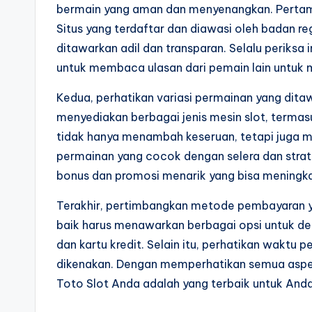
bermain yang aman dan menyenangkan. Pertama, 
Situs yang terdaftar dan diawasi oleh badan 
ditawarkan adil dan transparan. Selalu periksa 
untuk membaca ulasan dari pemain lain untuk me
Kedua, perhatikan variasi permainan yang ditawa
menyediakan berbagai jenis mesin slot, termasu
tidak hanya menambah keseruan, tetapi juga
permainan yang cocok dengan selera dan strate
bonus dan promosi menarik yang bisa meningk
Terakhir, pertimbangkan metode pembayaran yan
baik harus menawarkan berbagai opsi untuk depo
dan kartu kredit. Selain itu, perhatikan waktu
dikenakan. Dengan memperhatikan semua aspek
Toto Slot Anda adalah yang terbaik untuk Anda