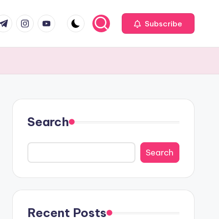
com
r.com
.me
instagram.com
youtube.com
Subscribe
Search
Search
Recent Posts