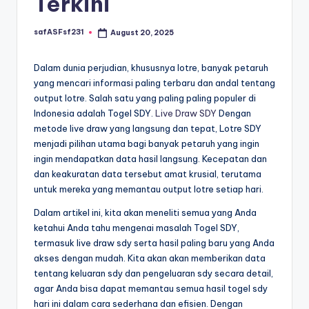
Terkini
safASFsf231
August 20, 2025
Posted
by
Dalam dunia perjudian, khususnya lotre, banyak petaruh
yang mencari informasi paling terbaru dan andal tentang
output lotre. Salah satu yang paling paling populer di
Indonesia adalah Togel SDY.
Live Draw SDY
Dengan
metode live draw yang langsung dan tepat, Lotre SDY
menjadi pilihan utama bagi banyak petaruh yang ingin
ingin mendapatkan data hasil langsung. Kecepatan dan
dan keakuratan data tersebut amat krusial, terutama
untuk mereka yang memantau output lotre setiap hari.
Dalam artikel ini, kita akan meneliti semua yang Anda
ketahui Anda tahu mengenai masalah Togel SDY,
termasuk live draw sdy serta hasil paling baru yang Anda
akses dengan mudah. Kita akan akan memberikan data
tentang keluaran sdy dan pengeluaran sdy secara detail,
agar Anda bisa dapat memantau semua hasil togel sdy
hari ini dalam cara sederhana dan efisien. Dengan