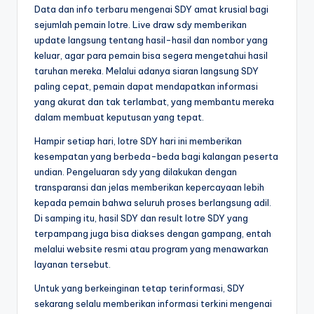
Data dan info terbaru mengenai SDY amat krusial bagi
sejumlah pemain lotre. Live draw sdy memberikan
update langsung tentang hasil-hasil dan nombor yang
keluar, agar para pemain bisa segera mengetahui hasil
taruhan mereka. Melalui adanya siaran langsung SDY
paling cepat, pemain dapat mendapatkan informasi
yang akurat dan tak terlambat, yang membantu mereka
dalam membuat keputusan yang tepat.
Hampir setiap hari, lotre SDY hari ini memberikan
kesempatan yang berbeda-beda bagi kalangan peserta
undian. Pengeluaran sdy yang dilakukan dengan
transparansi dan jelas memberikan kepercayaan lebih
kepada pemain bahwa seluruh proses berlangsung adil.
Di samping itu, hasil SDY dan result lotre SDY yang
terpampang juga bisa diakses dengan gampang, entah
melalui website resmi atau program yang menawarkan
layanan tersebut.
Untuk yang berkeinginan tetap terinformasi, SDY
sekarang selalu memberikan informasi terkini mengenai