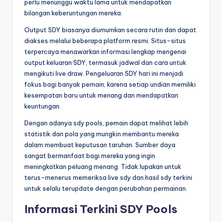
perlu menunggu waktu lama untuk mendapatkan
bilangan keberuntungan mereka.
Output SDY biasanya diumumkan secara rutin dan dapat
diakses melalui beberapa platform resmi. Situs-situs
terpercaya menawarkan informasi lengkap mengenai
output keluaran SDY, termasuk jadwal dan cara untuk
mengikuti live draw. Pengeluaran SDY hari ini menjadi
fokus bagi banyak pemain, karena setiap undian memiliki
kesempatan baru untuk menang dan mendapatkan
keuntungan.
Dengan adanya sdy pools, pemain dapat melihat lebih
statistik dan pola yang mungkin membantu mereka
dalam membuat keputusan taruhan. Sumber daya
sangat bermanfaat bagi mereka yang ingin
meningkatkan peluang menang. Tidak lupakan untuk
terus-menerus memeriksa live sdy dan hasil sdy terkini
untuk selalu terupdate dengan perubahan permainan.
Informasi Terkini SDY Pools