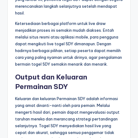
merencanakan langkah selanjutnya setelah mendapat
hasil.
Ketersediaan berbagai platform untuk live draw
menjadikan proses ini semakin mudah diakses. Entah
melalui situs resmi atau aplikasi mobile, para pengguna
dapat mengikuti live togel SDY dimanapun. Dengan
hadirnya berbagai pilihan, setiap peserta dapat memilih
cara yang paling nyaman untuk dirinya, agar pengalaman
bermain togel SDY semakin menarik dan menarik.
Output dan Keluaran
Permainan SDY
Keluaran dan keluaran Permainan SDY adalah informasi
yang amat dinanti-nanti oleh para pemain. Melalui
mengerti hasil dari, pemain dapat mengevaluasi output
taruhan mereka dan merancang strategi pertandingan
selanjutnya. Togel SDY menyediakan hasil live yang
cepat dan akurat, sehingga semua penggemar tidak