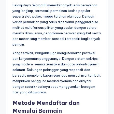
Selanjutnya, Warga88 memiliki banyak jenis permainan
yang lengkap, termasuk permainan kasino populer
seperti slot, poker, hingga taruhan olahraga. Dengan
varian permainan yang terus diperbarui, pengguna bisa
melihat multifarious pilihan yang padan dengan selera
mereka. Khususnya, pengalaman bermain yang ikut serta
dan menantang memberi sensasi tersendiri bagi banyak
pemain.
Yang terakhir, Warga88 juga mengutamakan proteksi
dan kenyamanan penggunanya. Dengan sistem enkripsi
yang modern, semua transaksi dan data pribadi dijamin
selamat. Dukungan pelanggan yang responsif dan
bersedia menolong kapan saja juga menjadi nilai tambah,
menjadikan pengguna merasa nyaman dan dilayani
dengan sebaik-baiknya saat menggunakan beragam
fitur yang ditawarkan.
Metode Mendaftar dan
Memulai Bermain