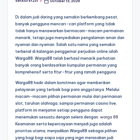
safASFsf231
October 13, 2025
Posted
by
Di dalam judi daring yang semakin berkembang pesat,
banyak pengguna mencari-cari platform yang tidak
tidak hanya menawarkan bermacam-macam permainan
menarik, tetapi juga menyediakan pengalaman aman dan
nyaman dan nyaman. Salah satu nama yang semakin
terkenal di kalangan penggemar perjudian online ialah
Warga88. Warga88 telah berhasil menarik perhatian
banyak orang berdasarkan kumpulan permainan yang
komprehensif serta fitur-fitur yang ramah pengguna.
Warga88 hadir dalam komitmen agar memberikan
pelayanan yang terbaik bagi para anggotanya. Melalui
macam-macam pilihan permainan mulai dari permainan
slot, taruhan olahraga, sampai permainan casino live,
platform ini menjamin setiap pengguna dapat
menemukan sesuatu dengan selera dengan.
warga 88
Keamanan serta kepercayaan menjadi juga adalah
prioritas utama, menjadikan Warga88 sebagai pilihan
yang bagi bagi siapa saja yang ingin merasakan judi