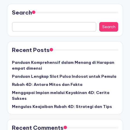
Search
Search
Recent Posts
Panduan Komprehensif dalam Menang di Harapan
empat dimensi
Panduan Lengkap Slot Pulsa Indosat untuk Pemula
Rubah 4D: Antara Mitos dan Fakta
Menggapai Impian melalui Keyakinan 4D: Cerita
Sukses
Mengulas Keajaiban Rubah 4D: Strategi dan Tips
Recent Comments