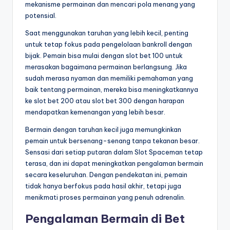
mekanisme permainan dan mencari pola menang yang
potensial.
Saat menggunakan taruhan yang lebih kecil, penting
untuk tetap fokus pada pengelolaan bankroll dengan
bijak. Pemain bisa mulai dengan slot bet 100 untuk
merasakan bagaimana permainan berlangsung. Jika
sudah merasa nyaman dan memiliki pemahaman yang
baik tentang permainan, mereka bisa meningkatkannya
ke slot bet 200 atau slot bet 300 dengan harapan
mendapatkan kemenangan yang lebih besar.
Bermain dengan taruhan kecil juga memungkinkan
pemain untuk bersenang-senang tanpa tekanan besar.
Sensasi dari setiap putaran dalam Slot Spaceman tetap
terasa, dan ini dapat meningkatkan pengalaman bermain
secara keseluruhan. Dengan pendekatan ini, pemain
tidak hanya berfokus pada hasil akhir, tetapi juga
menikmati proses permainan yang penuh adrenalin.
Pengalaman Bermain di Bet