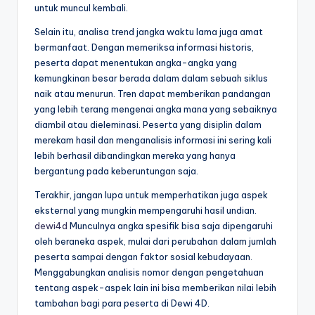
untuk muncul kembali.
Selain itu, analisa trend jangka waktu lama juga amat
bermanfaat. Dengan memeriksa informasi historis,
peserta dapat menentukan angka-angka yang
kemungkinan besar berada dalam dalam sebuah siklus
naik atau menurun. Tren dapat memberikan pandangan
yang lebih terang mengenai angka mana yang sebaiknya
diambil atau dieleminasi. Peserta yang disiplin dalam
merekam hasil dan menganalisis informasi ini sering kali
lebih berhasil dibandingkan mereka yang hanya
bergantung pada keberuntungan saja.
Terakhir, jangan lupa untuk memperhatikan juga aspek
eksternal yang mungkin mempengaruhi hasil undian.
dewi4d
Munculnya angka spesifik bisa saja dipengaruhi
oleh beraneka aspek, mulai dari perubahan dalam jumlah
peserta sampai dengan faktor sosial kebudayaan.
Menggabungkan analisis nomor dengan pengetahuan
tentang aspek-aspek lain ini bisa memberikan nilai lebih
tambahan bagi para peserta di Dewi 4D.