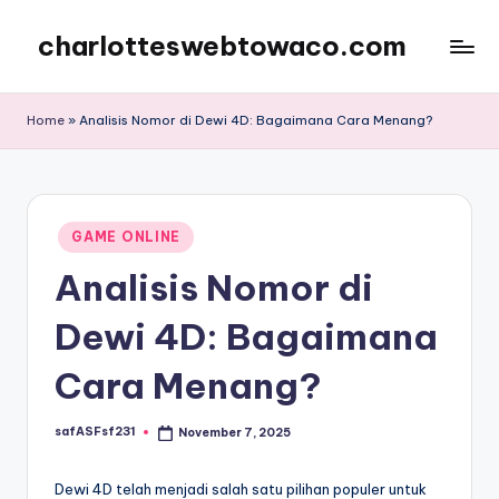
charlotteswebtowaco.com
Skip
to
content
Home
»
Analisis Nomor di Dewi 4D: Bagaimana Cara Menang?
Posted
GAME ONLINE
in
Analisis Nomor di
Dewi 4D: Bagaimana
Cara Menang?
safASFsf231
November 7, 2025
Posted
by
Dewi 4D telah menjadi salah satu pilihan populer untuk