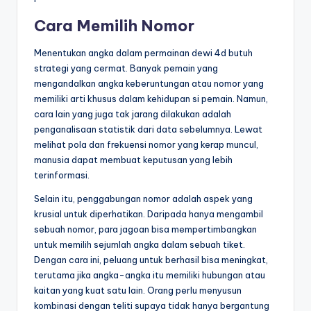
Cara Memilih Nomor
Menentukan angka dalam permainan dewi 4d butuh
strategi yang cermat. Banyak pemain yang
mengandalkan angka keberuntungan atau nomor yang
memiliki arti khusus dalam kehidupan si pemain. Namun,
cara lain yang juga tak jarang dilakukan adalah
penganalisaan statistik dari data sebelumnya. Lewat
melihat pola dan frekuensi nomor yang kerap muncul,
manusia dapat membuat keputusan yang lebih
terinformasi.
Selain itu, penggabungan nomor adalah aspek yang
krusial untuk diperhatikan. Daripada hanya mengambil
sebuah nomor, para jagoan bisa mempertimbangkan
untuk memilih sejumlah angka dalam sebuah tiket.
Dengan cara ini, peluang untuk berhasil bisa meningkat,
terutama jika angka-angka itu memiliki hubungan atau
kaitan yang kuat satu lain. Orang perlu menyusun
kombinasi dengan teliti supaya tidak hanya bergantung