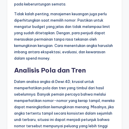
pada keberuntungan semata.
Tidak kalah penting, manajemen keuangan juga perlu
diperhitungkan saat memilih nomor. Pastikan untuk
mengatur budget yang jelas dan tidak melampaui limit
yang sudah ditetapkan. Dengan, para penjudi dapat
merasakan permainan tanpa rasa tekanan oleh
kemungkinan kerugian. Cara menentukan angka haruslah
imbang antara ekspektasi, evaluasi, dan kewarasan
dalam spend money.
Analisis Pola dan Tren
Dalam analisa angka di Dewi 4D, krusial untuk
memperhatikan pola dan tren yang timbul dari hasil
sebelumnya. Banyak pemain percaya bahwa melalui
memperhatikan nomor-nomor yang kerap tampil, mereka
dapat meningkatkan kemungkinan menang. Misalnya, jika
angka tertentu tampil secara konsisten dalam sejumlah
undi terbaru, situasi ini dapat menjadi petunjuk bahwa
nomor tersebut mempunyai peluang yang lebih tinggi