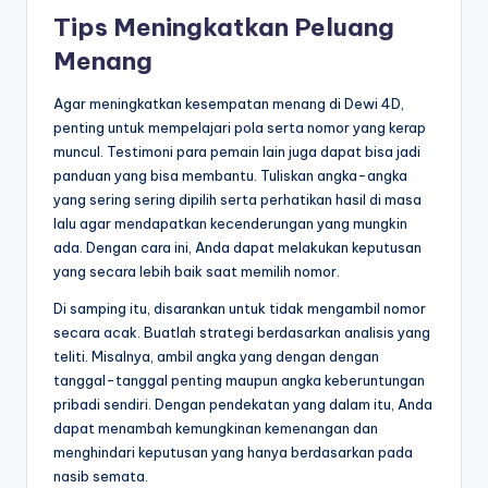
Tips Meningkatkan Peluang
Menang
Agar meningkatkan kesempatan menang di Dewi 4D,
penting untuk mempelajari pola serta nomor yang kerap
muncul. Testimoni para pemain lain juga dapat bisa jadi
panduan yang bisa membantu. Tuliskan angka-angka
yang sering sering dipilih serta perhatikan hasil di masa
lalu agar mendapatkan kecenderungan yang mungkin
ada. Dengan cara ini, Anda dapat melakukan keputusan
yang secara lebih baik saat memilih nomor.
Di samping itu, disarankan untuk tidak mengambil nomor
secara acak. Buatlah strategi berdasarkan analisis yang
teliti. Misalnya, ambil angka yang dengan dengan
tanggal-tanggal penting maupun angka keberuntungan
pribadi sendiri. Dengan pendekatan yang dalam itu, Anda
dapat menambah kemungkinan kemenangan dan
menghindari keputusan yang hanya berdasarkan pada
nasib semata.