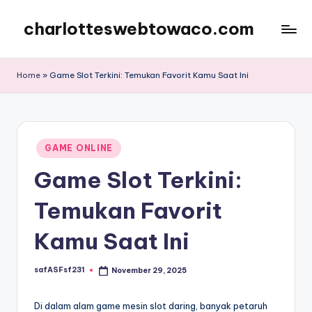
charlotteswebtowaco.com
Skip
to
content
Home
»
Game Slot Terkini: Temukan Favorit Kamu Saat Ini
Posted
GAME ONLINE
in
Game Slot Terkini:
Temukan Favorit
Kamu Saat Ini
safASFsf231
November 29, 2025
Posted
by
Di dalam alam game mesin slot daring, banyak petaruh