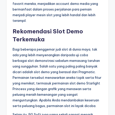
favorit mereka, menjadikan account demo media yang
bermanfaat dalam proses perjalanan para pemain
menjadi player mesin slot yang lebih handal dan lebih
terampil.
Rekomendasi Slot Demo
Terkemuka
Bagi beberapa penggemar judi slot di dunia maya, tak
ada yang lebih menyenangkan daripada uji coba
berbagai slot demonstrasi sebelum memasang taruhan
uang sungguhan. Salah satu yang paling paling banyak
dicari adalah slot demo yang berasal dari Pragmatic.
Permainan tersebut menawarkan aneka topik serta fitur
yang memikat, termasuk permainan slot demo Starlight
Princess yang dengan grafik yang menawan serta
peluang meraih kemenangan yang sangat
menguntungkan. Apabila Anda mendambakan keseruan
serta peluang bagus, permainan slot ini layak dicoba.
Selain itu, PG Soft juga sama sekali sangat menarik