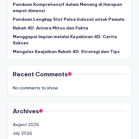
Panduan Komprehensif dalam Menang di Harapan
empat dimensi
Panduan Lengkap Slot Pulsa Indosat untuk Pemula
Rubah 4D: Antara Mitos dan Fakta
Menggapai Impian melalui Keyakinan 4D: Cerita
Sukses
Mengulas Keajaiban Rubah 4D: Strategi dan Tips
Recent Comments
No comments to show.
Archives
August 2026
July 2026