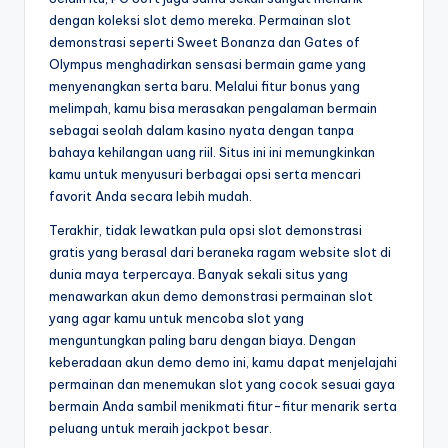
dengan koleksi slot demo mereka. Permainan slot
demonstrasi seperti Sweet Bonanza dan Gates of
Olympus menghadirkan sensasi bermain game yang
menyenangkan serta baru. Melalui fitur bonus yang
melimpah, kamu bisa merasakan pengalaman bermain
sebagai seolah dalam kasino nyata dengan tanpa
bahaya kehilangan uang riil. Situs ini ini memungkinkan
kamu untuk menyusuri berbagai opsi serta mencari
favorit Anda secara lebih mudah.
Terakhir, tidak lewatkan pula opsi slot demonstrasi
gratis yang berasal dari beraneka ragam website slot di
dunia maya terpercaya. Banyak sekali situs yang
menawarkan akun demo demonstrasi permainan slot
yang agar kamu untuk mencoba slot yang
menguntungkan paling baru dengan biaya. Dengan
keberadaan akun demo demo ini, kamu dapat menjelajahi
permainan dan menemukan slot yang cocok sesuai gaya
bermain Anda sambil menikmati fitur-fitur menarik serta
peluang untuk meraih jackpot besar.