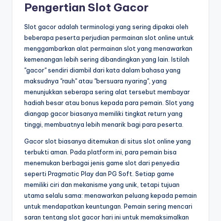
Pengertian Slot Gacor
Slot gacor adalah terminologi yang sering dipakai oleh
beberapa peserta perjudian permainan slot online untuk
menggambarkan alat permainan slot yang menawarkan
kemenangan lebih sering dibandingkan yang lain. Istilah
"gacor" sendiri diambil dari kata dalam bahasa yang
maksudnya "rauh" atau "bersuara nyaring", yang
menunjukkan seberapa sering alat tersebut membayar
hadiah besar atau bonus kepada para pemain. Slot yang
diangap gacor biasanya memiliki tingkat return yang
tinggi, membuatnya lebih menarik bagi para peserta.
Gacor slot biasanya ditemukan di situs slot online yang
terbukti aman. Pada platform ini, para pemain bisa
menemukan berbagai jenis game slot dari penyedia
seperti Pragmatic Play dan PG Soft. Setiap game
memiliki ciri dan mekanisme yang unik, tetapi tujuan
utama selalu sama: menawarkan peluang kepada pemain
untuk mendapatkan keuntungan. Pemain sering mencari
saran tentang slot gacor hari ini untuk memaksimalkan