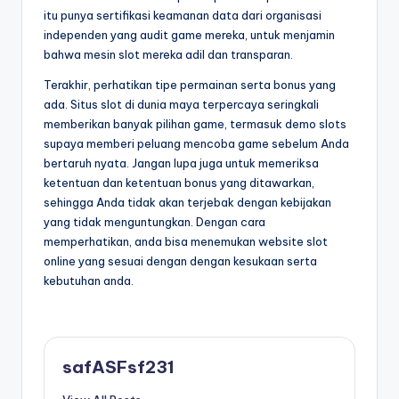
itu punya sertifikasi keamanan data dari organisasi
independen yang audit game mereka, untuk menjamin
bahwa mesin slot mereka adil dan transparan.
Terakhir, perhatikan tipe permainan serta bonus yang
ada. Situs slot di dunia maya terpercaya seringkali
memberikan banyak pilihan game, termasuk demo slots
supaya memberi peluang mencoba game sebelum Anda
bertaruh nyata. Jangan lupa juga untuk memeriksa
ketentuan dan ketentuan bonus yang ditawarkan,
sehingga Anda tidak akan terjebak dengan kebijakan
yang tidak menguntungkan. Dengan cara
memperhatikan, anda bisa menemukan website slot
online yang sesuai dengan dengan kesukaan serta
kebutuhan anda.
safASFsf231