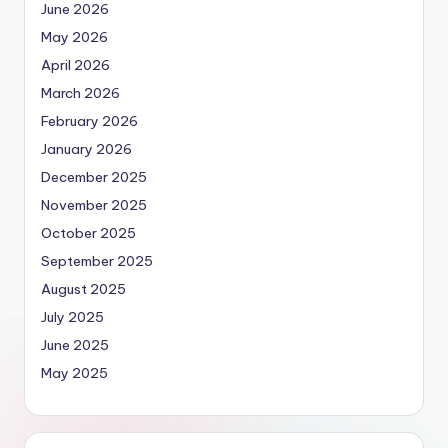
June 2026
May 2026
April 2026
March 2026
February 2026
January 2026
December 2025
November 2025
October 2025
September 2025
August 2025
July 2025
June 2025
May 2025