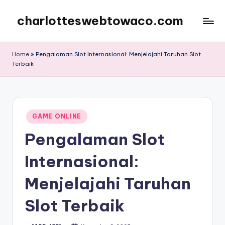
charlotteswebtowaco.com
Skip
to
content
Home
»
Pengalaman Slot Internasional: Menjelajahi Taruhan Slot
Terbaik
Posted
GAME ONLINE
in
Pengalaman Slot
Internasional:
Menjelajahi Taruhan
Slot Terbaik