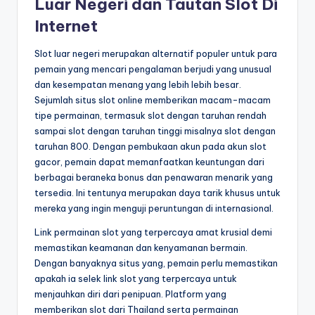
Luar Negeri dan Tautan Slot Di
Internet
Slot luar negeri merupakan alternatif populer untuk para
pemain yang mencari pengalaman berjudi yang unusual
dan kesempatan menang yang lebih lebih besar.
Sejumlah situs slot online memberikan macam-macam
tipe permainan, termasuk slot dengan taruhan rendah
sampai slot dengan taruhan tinggi misalnya slot dengan
taruhan 800. Dengan pembukaan akun pada akun slot
gacor, pemain dapat memanfaatkan keuntungan dari
berbagai beraneka bonus dan penawaran menarik yang
tersedia. Ini tentunya merupakan daya tarik khusus untuk
mereka yang ingin menguji peruntungan di internasional.
Link permainan slot yang terpercaya amat krusial demi
memastikan keamanan dan kenyamanan bermain.
Dengan banyaknya situs yang, pemain perlu memastikan
apakah ia selek link slot yang terpercaya untuk
menjauhkan diri dari penipuan. Platform yang
memberikan slot dari Thailand serta permainan