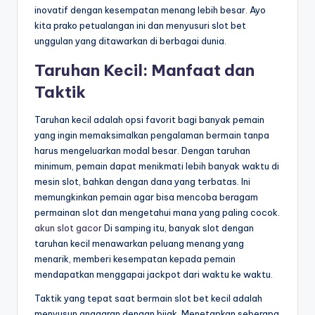
inovatif dengan kesempatan menang lebih besar. Ayo
kita prako petualangan ini dan menyusuri slot bet
unggulan yang ditawarkan di berbagai dunia.
Taruhan Kecil: Manfaat dan
Taktik
Taruhan kecil adalah opsi favorit bagi banyak pemain
yang ingin memaksimalkan pengalaman bermain tanpa
harus mengeluarkan modal besar. Dengan taruhan
minimum, pemain dapat menikmati lebih banyak waktu di
mesin slot, bahkan dengan dana yang terbatas. Ini
memungkinkan pemain agar bisa mencoba beragam
permainan slot dan mengetahui mana yang paling cocok.
akun slot gacor
Di samping itu, banyak slot dengan
taruhan kecil menawarkan peluang menang yang
menarik, memberi kesempatan kepada pemain
mendapatkan menggapai jackpot dari waktu ke waktu.
Taktik yang tepat saat bermain slot bet kecil adalah
menyusun anggaran dengan bijak. Menetapkan seberapa