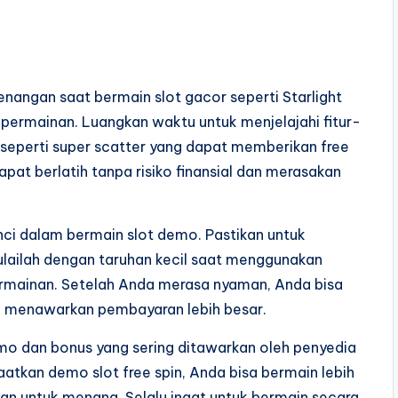
angan saat bermain slot gacor seperti Starlight
ermainan. Luangkan waktu untuk menjelajahi fitur-
 seperti super scatter yang dapat memberikan free
at berlatih tanpa risiko finansial dan merasakan
nci dalam bermain slot demo. Pastikan untuk
lailah dengan taruhan kecil saat menggunakan
rmainan. Setelah Anda merasa nyaman, Anda bisa
g menawarkan pembayaran lebih besar.
mo dan bonus yang sering ditawarkan oleh penyedia
tkan demo slot free spin, Anda bisa bermain lebih
n untuk menang. Selalu ingat untuk bermain secara