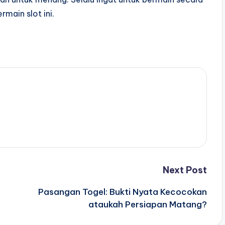
main slot ini.
Next Post
Pasangan Togel: Bukti Nyata Kecocokan
ataukah Persiapan Matang?