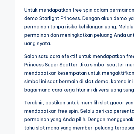
Untuk mendapatkan free spin dalam permainan
demo Starlight Princess. Dengan akun demo ya
permainan tanpa risiko kehilangan uang. Mela
permainan dan meningkatkan peluang Anda unt
uang nyata.
Salah satu cara efektif untuk mendapatkan fre
Princess Super Scatter. Jika simbol scatter m
mendapatkan kesempatan untuk mengaktifkan p
simbol ini saat bermain di slot demo, karena 
bagaimana cara kerja fitur ini di versi uang sun
Terakhir, pastikan untuk memilih slot gacor y
mendapatkan free spin. Selalu periksa persent
permainan yang Anda pilih. Dengan menggunakan
tahu slot mana yang memberi peluang terbesa