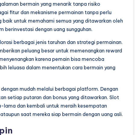
alaman bermain yang menarik tanpa risiko
gai fitur dan mekanisme permainan tanpa perlu
ng baik untuk memahami semua yang ditawarkan oleh
 berinvestasi dengan uang sungguhan.
rasi berbagai jenis taruhan dan strategi permainan.
memberikan peluang besar untuk memenangkan reward
bih menyenangkan karena pemain bisa mencoba
ebih leluasa dalam menentukan cara bermain yang
ses dengan mudah melalui berbagai platform. Dengan
an setiap putaran dan bonus yang ditawarkan. Slot
a-lama dan kembali untuk meraih kesempatan
 ataupun saat mereka siap bermain dengan uang asli.
pin