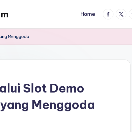
om
facebook.
twitte
t
Home
s yang Menggoda
lalui Slot Demo
s yang Menggoda