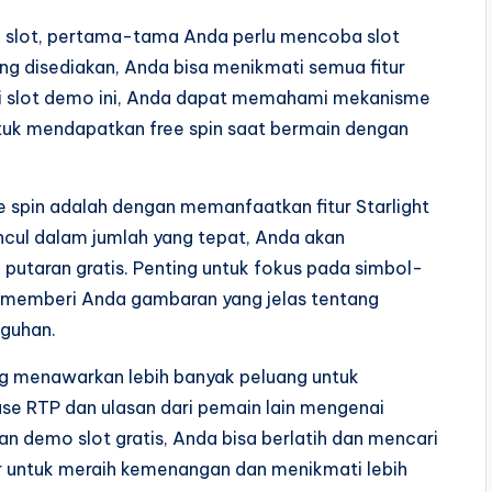
 slot, pertama-tama Anda perlu mencoba slot
ng disediakan, Anda bisa menikmati semua fitur
lui slot demo ini, Anda dapat memahami mekanisme
uk mendapatkan free spin saat bermain dengan
e spin adalah dengan memanfaatkan fitur Starlight
uncul dalam jumlah yang tepat, Anda akan
utaran gratis. Penting untuk fokus pada simbol-
ini memberi Anda gambaran yang jelas tentang
gguhan.
ang menawarkan lebih banyak peluang untuk
ase RTP dan ulasan dari pemain lain mengenai
 demo slot gratis, Anda bisa berlatih dan mencari
r untuk meraih kemenangan dan menikmati lebih