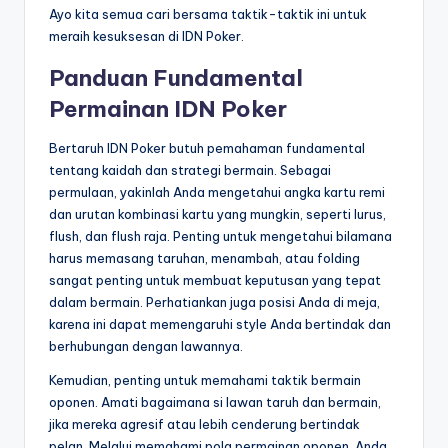
Ayo kita semua cari bersama taktik-taktik ini untuk
meraih kesuksesan di IDN Poker.
Panduan Fundamental
Permainan IDN Poker
Bertaruh IDN Poker butuh pemahaman fundamental
tentang kaidah dan strategi bermain. Sebagai
permulaan, yakinlah Anda mengetahui angka kartu remi
dan urutan kombinasi kartu yang mungkin, seperti lurus,
flush, dan flush raja. Penting untuk mengetahui bilamana
harus memasang taruhan, menambah, atau folding
sangat penting untuk membuat keputusan yang tepat
dalam bermain. Perhatiankan juga posisi Anda di meja,
karena ini dapat memengaruhi style Anda bertindak dan
berhubungan dengan lawannya.
Kemudian, penting untuk memahami taktik bermain
oponen. Amati bagaimana si lawan taruh dan bermain,
jika mereka agresif atau lebih cenderung bertindak
pelan. Melalui memahami pola permainan oponen, Anda