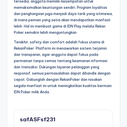
tersedia, anggota memiliki kesempatan untuk
memaksimalkan keuntungan sendiri. Program loyalitas
dan penghargaan juga menjadi daya tarik yang istimewa,
di mana pemain yang setia akan mendapatkan manfaat
lebih. Hal ini membuat game di IDN Play melalui Rekan
Poker semakin lebih menguntungkan.
Terakhir, safety dan comfort adalah fokus utama di
RekanPoker. Platform ini menawarkan sistem terjamin
dan transparan, agar anggota dapat fokus pada
permainan tanpa cemas tentang keamanan informasi
dan transaksi. Dukungan layanan pelanggan yang
responsif, semua permasalahan dapat dihandle dengan
cepat. Gabunglah dengan RekanPoker dan rasakan
segala manfaat ini untuk meningkatkan kualitas bermain
IDN Poker milik Anda.
safASFsf231