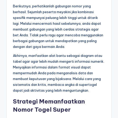
Berikutnya, perhatikanlah gabungan nomor yang
berhasil. Sejumlah peserta meyakini jika kombinasi
spesifik mempunyai peluang lebih tinggi untuk ditarik
lagi. Melalui mencermati hasil sebelumnya, anda dapat
membuat gabungan yang lebih cerdas strategis agar
bet Anda. Tidak perlu ragu agar mencoba menggunakan
berbagai gabungan untuk mendapatkan yang paling
dengan dari gaya bermain Anda.
Akhirnya, manfaatkan alat bantu sebagai diagram atau
tabel agar agar lebih mudah mengerti informasi numerik.
Menyajikan informasi dalam format visual dapat
mempermudah Anda pada menganalisis data dan
membuat keputusan yang bijaksana. Melalui cara yang
sistematis dan kritis, membaca angka di supertogel
dapat jadi aktivitas yang lebih menguntungkan.
Strategi Memanfaatkan
Nomor Togel Super