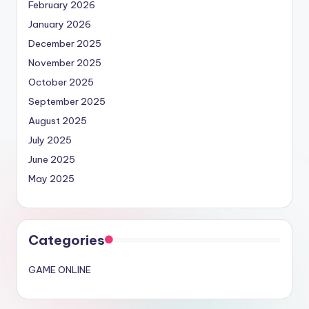
February 2026
January 2026
December 2025
November 2025
October 2025
September 2025
August 2025
July 2025
June 2025
May 2025
Categories
GAME ONLINE