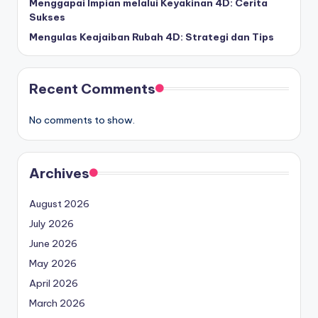
Menggapai Impian melalui Keyakinan 4D: Cerita
Sukses
Mengulas Keajaiban Rubah 4D: Strategi dan Tips
Recent Comments
No comments to show.
Archives
August 2026
July 2026
June 2026
May 2026
April 2026
March 2026