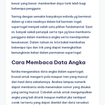
besar yang besar, memberikan daya tarik lebih bagi
beberapa pengguna.
Seiring dengan semakin banyaknya individu yg berminat
dalam uji coba nasibnya dalam hal bermain togel,
supertogel menjadi salah satu pilihan fundamental. Saat
ini, banyak sekali petunjuk serta tips yg bisa membantu
pengguna dalam membaca angka serta mendapatkan
kesuksesan. Dalam tulisan ini, kita bakal membahas
beberapa tips dan trik yang dapat meningkatkan
kemungkinan kalian dalam permainan supertogel.
Cara Membaca Data Angka
Ketika menganalisis data angka dalam supertogel,
krusial untuk mengerti pola maupun tren yang muncul
dari hasil data sebelumnya. Analisis lampau numerik
dapat membantu anda menemukan nomor yang disukai
yang sering muncul. Cobalah untuk untuk mengumpulkan
angka yang kali ditarik maupun melihat jika terdapat
corak tertentu yang dapat diambil dari data tersebut.