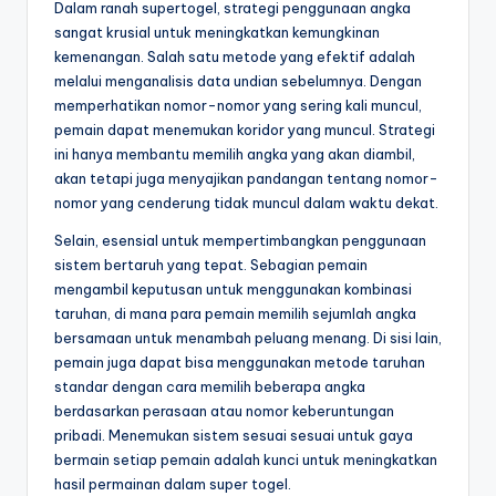
Dalam ranah supertogel, strategi penggunaan angka
sangat krusial untuk meningkatkan kemungkinan
kemenangan. Salah satu metode yang efektif adalah
melalui menganalisis data undian sebelumnya. Dengan
memperhatikan nomor-nomor yang sering kali muncul,
pemain dapat menemukan koridor yang muncul. Strategi
ini hanya membantu memilih angka yang akan diambil,
akan tetapi juga menyajikan pandangan tentang nomor-
nomor yang cenderung tidak muncul dalam waktu dekat.
Selain, esensial untuk mempertimbangkan penggunaan
sistem bertaruh yang tepat. Sebagian pemain
mengambil keputusan untuk menggunakan kombinasi
taruhan, di mana para pemain memilih sejumlah angka
bersamaan untuk menambah peluang menang. Di sisi lain,
pemain juga dapat bisa menggunakan metode taruhan
standar dengan cara memilih beberapa angka
berdasarkan perasaan atau nomor keberuntungan
pribadi. Menemukan sistem sesuai sesuai untuk gaya
bermain setiap pemain adalah kunci untuk meningkatkan
hasil permainan dalam super togel.