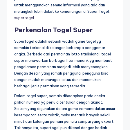
untuk menggunakan semua informasi yang ada dan
melangkah lebih dekat ke kemenangan di Super Togel.
supertogel
Perkenalan Togel Super
Supertogel adalah sebuah wadah game togel yg
semakin terkenal di kalangan beberapa penggemar
angka. Berbeda dari permainan lotto tradisional, togel
super menawarkan berbagai fitur menarik yg membuat
pengalaman permainan menjadi lebih menyenangkan.
Dengan desain yang ramah pengguna, pengguna bisa
dengan mudah menavigasi situs dan menemukan
berbagai jenis permainan yang tersedia.
Dalam togel super, pemain dihadapkan pada aneka
pilihan numeral yg perlu ditentukan dengan akurat.
Sistem yang digunakan dalam game ini memadukan unsur
kesempatan serta taktik, maka menarik banyak sekali
minat dari kalangan pemain pemula sampai yang expert.
Tak hanya itu, supertogel pun dikenal dengan hadiah