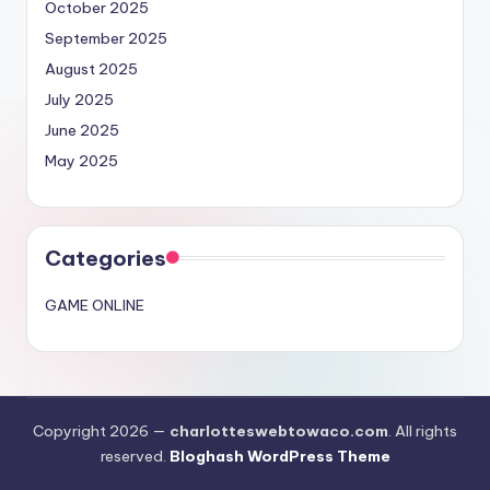
October 2025
September 2025
August 2025
July 2025
June 2025
May 2025
Categories
GAME ONLINE
Copyright 2026 —
charlotteswebtowaco.com
. All rights
reserved.
Bloghash WordPress Theme