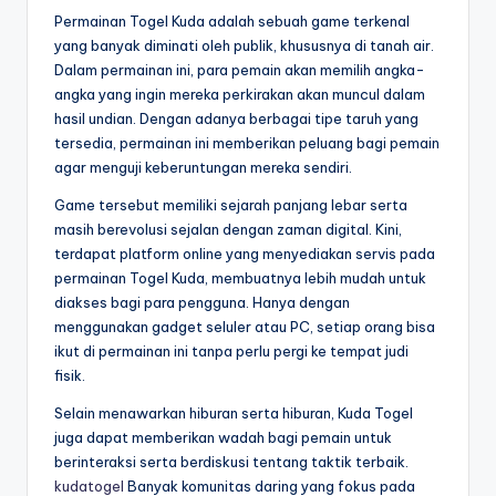
Permainan Togel Kuda adalah sebuah game terkenal
yang banyak diminati oleh publik, khususnya di tanah air.
Dalam permainan ini, para pemain akan memilih angka-
angka yang ingin mereka perkirakan akan muncul dalam
hasil undian. Dengan adanya berbagai tipe taruh yang
tersedia, permainan ini memberikan peluang bagi pemain
agar menguji keberuntungan mereka sendiri.
Game tersebut memiliki sejarah panjang lebar serta
masih berevolusi sejalan dengan zaman digital. Kini,
terdapat platform online yang menyediakan servis pada
permainan Togel Kuda, membuatnya lebih mudah untuk
diakses bagi para pengguna. Hanya dengan
menggunakan gadget seluler atau PC, setiap orang bisa
ikut di permainan ini tanpa perlu pergi ke tempat judi
fisik.
Selain menawarkan hiburan serta hiburan, Kuda Togel
juga dapat memberikan wadah bagi pemain untuk
berinteraksi serta berdiskusi tentang taktik terbaik.
kudatogel
Banyak komunitas daring yang fokus pada