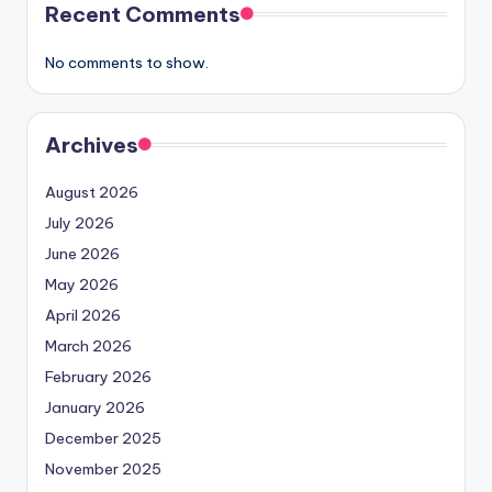
Recent Comments
No comments to show.
Archives
August 2026
July 2026
June 2026
May 2026
April 2026
March 2026
February 2026
January 2026
December 2025
November 2025