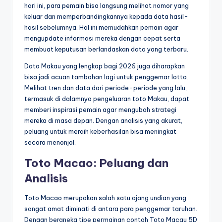
hari ini, para pemain bisa langsung melihat nomor yang
keluar dan memperbandingkannya kepada data hasil-
hasil sebelumnya. Hal ini memudahkan pemain agar
mengupdate informasi mereka dengan cepat serta
membuat keputusan berlandaskan data yang terbaru.
Data Makau yang lengkap bagi 2026 juga diharapkan
bisa jadi acuan tambahan lagi untuk penggemar lotto.
Melihat tren dan data dari periode-periode yang lalu,
termasuk di dalamnya pengeluaran toto Makau, dapat
memberi inspirasi pemain agar mengubah strategi
mereka di masa depan. Dengan analisis yang akurat,
peluang untuk meraih keberhasilan bisa meningkat
secara menonjol.
Toto Macao: Peluang dan
Analisis
Toto Macao merupakan salah satu ajang undian yang
sangat amat diminati di antara para penggemar taruhan.
Dengan beraneka tipe permainan contoh Toto Macau 5D