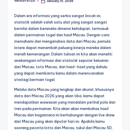
safASFsf231
January 31, 2026
Posted
by
Dalam era informasi yang serba sangat lincah ini,
statistik adalah salah satu alat yang sangat sangat
bernilai dalam beraneka dimensi kehidupan, termasuk
dalam permainan togel dan hasil Macau. Dengan cara
memahami dan menganalisis data dari Macau, pemula
lotere dapat menambah peluang kinerja mereka dalam
meraih kemenangan. Dalam tulisan ini kita akan meneliti
anekaragam informasi dan statistik seputar keluaran
dari Macau, toto Macau, dan hasil-hasil yang dahulu
yang dapat membantu kamu dalam merencanakan
strategi bermain togel.
Melalui data Macau yang lengkap dan akurat, khususnya
data dari Macau 2026 yang akan tiba, kamu dapat
mendapatkan wawasan yang mendalam perihal pola dan
tren pada permainan. Kita akan akan membahas hasil
Macau dan bagaimana ini berhubungan dengan live draw
dari Macau yang akan diputar hari ini. Apabila kamu
seorang pecinta lotto dari Macau, tukul dari Macau 5D,