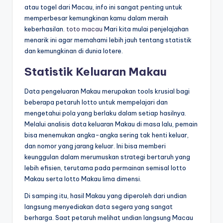
atau togel dari Macau, info ini sangat penting untuk
memperbesar kemungkinan kamu dalam meraih
keberhasilan.
toto macau
Mari kita mulai penjelajahan
menarik ini agar memahami lebih jauh tentang statistik
dan kemungkinan di dunia lotere.
Statistik Keluaran Makau
Data pengeluaran Makau merupakan tools krusial bagi
beberapa petaruh lotto untuk mempelajari dan
mengetahui pola yang berlaku dalam setiap hasilnya.
Melalui analisis data keluaran Makau di masa lalu, pemain
bisa menemukan angka-angka sering tak henti keluar,
dan nomor yang jarang keluar. Ini bisa memberi
keunggulan dalam merumuskan strategi bertaruh yang
lebih efisien, terutama pada permainan semisal lotto
Makau serta lotto Makau lima dimensi.
Di samping itu, hasil Makau yang diperoleh dari undian
langsung menyediakan data segera yang sangat
berharga. Saat petaruh melihat undian langsung Macau