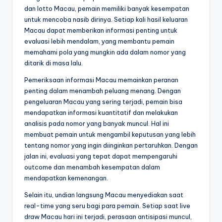
dan lotto Macau, pemain memiliki banyak kesempatan
untuk mencoba nasib dirinya. Setiap kali hasil keluaran
Macau dapat memberikan informasi penting untuk
evaluasi lebih mendalam, yang membantu pemain
memahami pola yang mungkin ada dalam nomor yang
ditarik di masa lalu.
Pemeriksaan informasi Macau memainkan peranan
penting dalam menambah peluang menang. Dengan
pengeluaran Macau yang sering terjadi, pemain bisa
mendapatkan informasi kuantitatif dan melakukan
analisis pada nomor yang banyak muncul. Hal ini
membuat pemain untuk mengambil keputusan yang lebih
tentang nomor yang ingin diinginkan pertaruhkan. Dengan
jalan ini, evaluasi yang tepat dapat mempengaruhi
outcome dan menambah kesempatan dalam
mendapatkan kemenangan.
Selain itu, undian langsung Macau menyediakan saat
real-time yang seru bagi para pemain. Setiap saat live
draw Macau hari ini terjadi, perasaan antisipasi muncul,