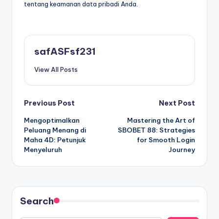
tentang keamanan data pribadi Anda.
safASFsf231
View All Posts
Post
Previous Post
Next Post
Mengoptimalkan
Mastering the Art of
navigation
Peluang Menang di
SBOBET 88: Strategies
Maha 4D: Petunjuk
for Smooth Login
Menyeluruh
Journey
Search