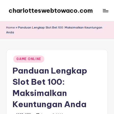
charlotteswebtowaco.com
Skip
to
content
Home
»
Panduan Lengkap Slot Bet 100: Maksimalkan Keuntungan
Anda
Posted
GAME ONLINE
in
Panduan Lengkap
Slot Bet 100:
Maksimalkan
Keuntungan Anda