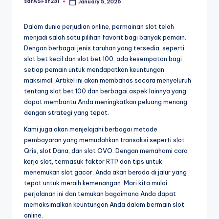
safASFsf231
January 5, 2026
Posted
by
Dalam dunia perjudian online, permainan slot telah
menjadi salah satu pilihan favorit bagi banyak pemain.
Dengan berbagai jenis taruhan yang tersedia, seperti
slot bet kecil dan slot bet 100, ada kesempatan bagi
setiap pemain untuk mendapatkan keuntungan
maksimal. Artikel ini akan membahas secara menyeluruh
tentang slot bet 100 dan berbagai aspek lainnya yang
dapat membantu Anda meningkatkan peluang menang
dengan strategi yang tepat.
Kami juga akan menjelajahi berbagai metode
pembayaran yang memudahkan transaksi seperti slot
Qris, slot Dana, dan slot OVO. Dengan memahami cara
kerja slot, termasuk faktor RTP dan tips untuk
menemukan slot gacor, Anda akan berada di jalur yang
tepat untuk meraih kemenangan. Mari kita mulai
perjalanan ini dan temukan bagaimana Anda dapat
memaksimalkan keuntungan Anda dalam bermain slot
online.