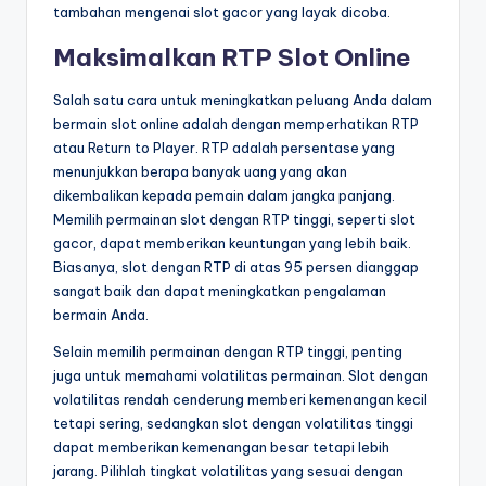
tambahan mengenai slot gacor yang layak dicoba.
Maksimalkan RTP Slot Online
Salah satu cara untuk meningkatkan peluang Anda dalam
bermain slot online adalah dengan memperhatikan RTP
atau Return to Player. RTP adalah persentase yang
menunjukkan berapa banyak uang yang akan
dikembalikan kepada pemain dalam jangka panjang.
Memilih permainan slot dengan RTP tinggi, seperti slot
gacor, dapat memberikan keuntungan yang lebih baik.
Biasanya, slot dengan RTP di atas 95 persen dianggap
sangat baik dan dapat meningkatkan pengalaman
bermain Anda.
Selain memilih permainan dengan RTP tinggi, penting
juga untuk memahami volatilitas permainan. Slot dengan
volatilitas rendah cenderung memberi kemenangan kecil
tetapi sering, sedangkan slot dengan volatilitas tinggi
dapat memberikan kemenangan besar tetapi lebih
jarang. Pilihlah tingkat volatilitas yang sesuai dengan