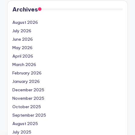
Archives
August 2026
July 2026
June 2026
May 2026
April 2026
March 2026
February 2026
January 2026
December 2025
November 2025
October 2025
September 2025
August 2025
July 2025