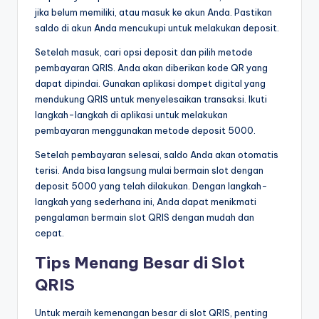
jika belum memiliki, atau masuk ke akun Anda. Pastikan
saldo di akun Anda mencukupi untuk melakukan deposit.
Setelah masuk, cari opsi deposit dan pilih metode
pembayaran QRIS. Anda akan diberikan kode QR yang
dapat dipindai. Gunakan aplikasi dompet digital yang
mendukung QRIS untuk menyelesaikan transaksi. Ikuti
langkah-langkah di aplikasi untuk melakukan
pembayaran menggunakan metode deposit 5000.
Setelah pembayaran selesai, saldo Anda akan otomatis
terisi. Anda bisa langsung mulai bermain slot dengan
deposit 5000 yang telah dilakukan. Dengan langkah-
langkah yang sederhana ini, Anda dapat menikmati
pengalaman bermain slot QRIS dengan mudah dan
cepat.
Tips Menang Besar di Slot
QRIS
Untuk meraih kemenangan besar di slot QRIS, penting