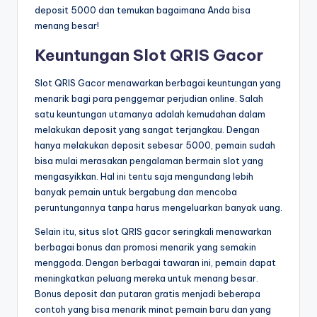
deposit 5000 dan temukan bagaimana Anda bisa
menang besar!
Keuntungan Slot QRIS Gacor
Slot QRIS Gacor menawarkan berbagai keuntungan yang
menarik bagi para penggemar perjudian online. Salah
satu keuntungan utamanya adalah kemudahan dalam
melakukan deposit yang sangat terjangkau. Dengan
hanya melakukan deposit sebesar 5000, pemain sudah
bisa mulai merasakan pengalaman bermain slot yang
mengasyikkan. Hal ini tentu saja mengundang lebih
banyak pemain untuk bergabung dan mencoba
peruntungannya tanpa harus mengeluarkan banyak uang.
Selain itu, situs slot QRIS gacor seringkali menawarkan
berbagai bonus dan promosi menarik yang semakin
menggoda. Dengan berbagai tawaran ini, pemain dapat
meningkatkan peluang mereka untuk menang besar.
Bonus deposit dan putaran gratis menjadi beberapa
contoh yang bisa menarik minat pemain baru dan yang