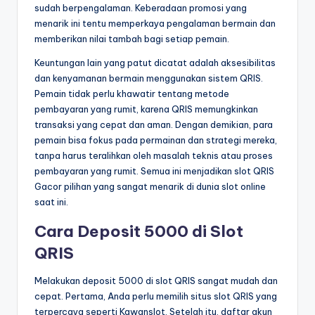
sudah berpengalaman. Keberadaan promosi yang
menarik ini tentu memperkaya pengalaman bermain dan
memberikan nilai tambah bagi setiap pemain.
Keuntungan lain yang patut dicatat adalah aksesibilitas
dan kenyamanan bermain menggunakan sistem QRIS.
Pemain tidak perlu khawatir tentang metode
pembayaran yang rumit, karena QRIS memungkinkan
transaksi yang cepat dan aman. Dengan demikian, para
pemain bisa fokus pada permainan dan strategi mereka,
tanpa harus teralihkan oleh masalah teknis atau proses
pembayaran yang rumit. Semua ini menjadikan slot QRIS
Gacor pilihan yang sangat menarik di dunia slot online
saat ini.
Cara Deposit 5000 di Slot
QRIS
Melakukan deposit 5000 di slot QRIS sangat mudah dan
cepat. Pertama, Anda perlu memilih situs slot QRIS yang
terpercaya seperti Kawanslot. Setelah itu, daftar akun