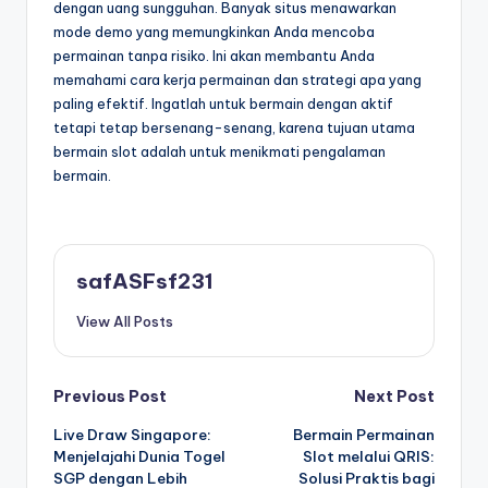
dengan uang sungguhan. Banyak situs menawarkan
mode demo yang memungkinkan Anda mencoba
permainan tanpa risiko. Ini akan membantu Anda
memahami cara kerja permainan dan strategi apa yang
paling efektif. Ingatlah untuk bermain dengan aktif
tetapi tetap bersenang-senang, karena tujuan utama
bermain slot adalah untuk menikmati pengalaman
bermain.
safASFsf231
View All Posts
Post
Previous Post
Next Post
Live Draw Singapore:
Bermain Permainan
navigation
Menjelajahi Dunia Togel
Slot melalui QRIS:
SGP dengan Lebih
Solusi Praktis bagi