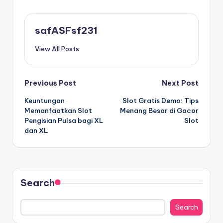
safASFsf231
View All Posts
Post
Previous Post
Next Post
Keuntungan
Slot Gratis Demo: Tips
navigation
Memanfaatkan Slot
Menang Besar di Gacor
Pengisian Pulsa bagi XL
Slot
dan XL
Search
Search