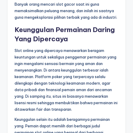
Banyak orang mencari slot gacor saat ini guna
memaksimalkan peluang menang, dan inilah ini saatnya
guna mengeksplorasi pilihan terbaik yang ada di industri.
Keunggulan Permainan Daring
Yang Dipercaya
Slot online yang dipercaya menawarkan beragam
keuntungan untuk sekaligus penggemar permainan yang
ingin mengalami sensasi bermain yang aman dan
menyenangkan. Di antara keunggulan terbesar ialah
keamanan. Platform poker yang terpercaya selalu
dilengkapi dengan teknologi keamanan modern, agar
data pribadi dan finansial pemain aman dari ancaman
yang. Di samping itu, situs ini biasanya menawarkan
lisensi resmi sehingga membuktikan bahwa permainan ini
ditawarkan fair dan transparan.
Keunggulan selain itu adalah beragamnya permainan
yang. Pemain dapat memilih dari berbagai judul
permainan slot online yang berasal dari berbagai