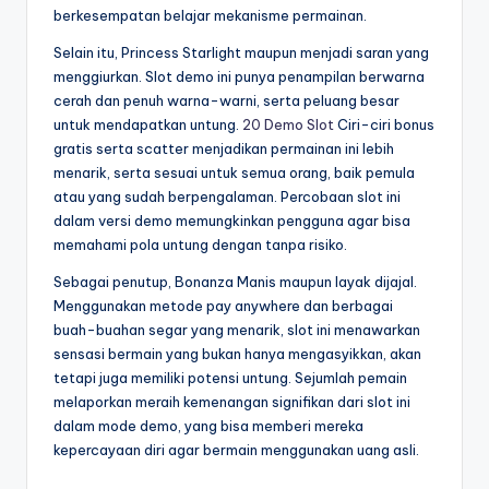
berkesempatan belajar mekanisme permainan.
Selain itu, Princess Starlight maupun menjadi saran yang
menggiurkan. Slot demo ini punya penampilan berwarna
cerah dan penuh warna-warni, serta peluang besar
untuk mendapatkan untung.
20 Demo Slot
Ciri-ciri bonus
gratis serta scatter menjadikan permainan ini lebih
menarik, serta sesuai untuk semua orang, baik pemula
atau yang sudah berpengalaman. Percobaan slot ini
dalam versi demo memungkinkan pengguna agar bisa
memahami pola untung dengan tanpa risiko.
Sebagai penutup, Bonanza Manis maupun layak dijajal.
Menggunakan metode pay anywhere dan berbagai
buah-buahan segar yang menarik, slot ini menawarkan
sensasi bermain yang bukan hanya mengasyikkan, akan
tetapi juga memiliki potensi untung. Sejumlah pemain
melaporkan meraih kemenangan signifikan dari slot ini
dalam mode demo, yang bisa memberi mereka
kepercayaan diri agar bermain menggunakan uang asli.