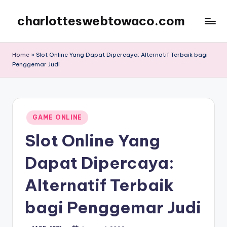
charlotteswebtowaco.com
Skip
to
content
Home
»
Slot Online Yang Dapat Dipercaya: Alternatif Terbaik bagi
Penggemar Judi
Posted
GAME ONLINE
in
Slot Online Yang
Dapat Dipercaya:
Alternatif Terbaik
bagi Penggemar Judi