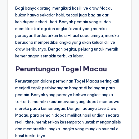
Bagi banyak orang, mengikuti hasil live draw Macau
bukan hanya sekadar hobi, tetapi juga bagian dari
kehidupan sehari-hari. Banyak pemain yang sudah
memiliki strategi dan angka favorit yang mereka
percayai. Berdasarkan hasil-hasil sebelumnya, mereka
berusaha memprediksi angka yang akan keluar di live
draw berikutnya. Dengan begitu, peluang untuk meraih
kemenangan semakin terbuka lebar.
Peruntungan Togel Macau
Peruntungan dalam permainan Togel Macau sering kali
menjadi topik perbincangan hangat di kalangan para
pemain. Banyak yang percaya bahwa angka-angka
tertentu memiliki keistimewaan yang dapat membawa
mereka pada kemenangan. Dengan adanya Live Draw
Macau, para pemain dapat melihat hasil undian secara
real-time, memberikan kesempatan untuk menganalisis
dan memprediksi angka-angka yang mungkin muncul di
hasil berikutnya.