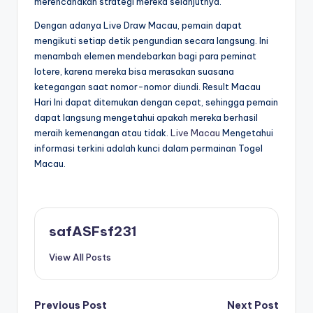
merencanakan strategi mereka selanjutnya.
Dengan adanya Live Draw Macau, pemain dapat
mengikuti setiap detik pengundian secara langsung. Ini
menambah elemen mendebarkan bagi para peminat
lotere, karena mereka bisa merasakan suasana
ketegangan saat nomor-nomor diundi. Result Macau
Hari Ini dapat ditemukan dengan cepat, sehingga pemain
dapat langsung mengetahui apakah mereka berhasil
meraih kemenangan atau tidak.
Live Macau
Mengetahui
informasi terkini adalah kunci dalam permainan Togel
Macau.
safASFsf231
View All Posts
Post
Previous Post
Next Post