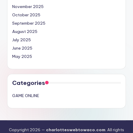
November 2025
October 2025
September 2025
August 2025
July 2025
June 2025
May 2025
Categories
GAME ONLINE
Copyright 2026 —
charlotteswebtowaco.com
. All rights