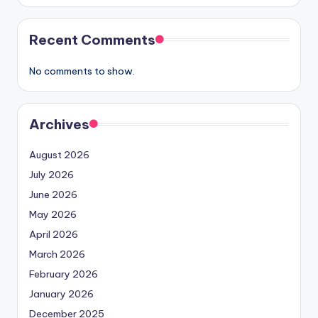
Recent Comments
No comments to show.
Archives
August 2026
July 2026
June 2026
May 2026
April 2026
March 2026
February 2026
January 2026
December 2025