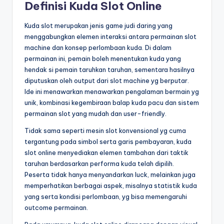
Definisi Kuda Slot Online
Kuda slot merupakan jenis game judi daring yang
menggabungkan elemen interaksi antara permainan slot
machine dan konsep perlombaan kuda. Di dalam
permainan ini, pemain boleh menentukan kuda yang
hendak si pemain taruhkan taruhan, sementara hasilnya
diputuskan oleh output dari slot machine yg berputar.
Ide ini menawarkan menawarkan pengalaman bermain yg
unik, kombinasi kegembiraan balap kuda pacu dan sistem
permainan slot yang mudah dan user-friendly.
Tidak sama seperti mesin slot konvensional yg cuma
tergantung pada simbol serta garis pembayaran, kuda
slot online menyediakan elemen tambahan dari taktik
taruhan berdasarkan performa kuda telah dipilih.
Peserta tidak hanya menyandarkan luck, melainkan juga
memperhatikan berbagai aspek, misalnya statistik kuda
yang serta kondisi perlombaan, yg bisa memengaruhi
outcome permainan.