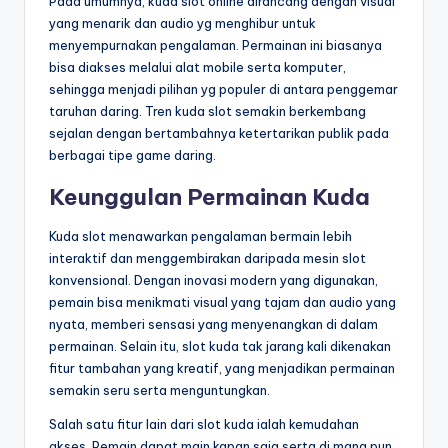
Pada umumnya, kuda slot online dirancang dengan visual
yang menarik dan audio yg menghibur untuk
menyempurnakan pengalaman. Permainan ini biasanya
bisa diakses melalui alat mobile serta komputer,
sehingga menjadi pilihan yg populer di antara penggemar
taruhan daring. Tren kuda slot semakin berkembang
sejalan dengan bertambahnya ketertarikan publik pada
berbagai tipe game daring.
Keunggulan Permainan Kuda
Kuda slot menawarkan pengalaman bermain lebih
interaktif dan menggembirakan daripada mesin slot
konvensional. Dengan inovasi modern yang digunakan,
pemain bisa menikmati visual yang tajam dan audio yang
nyata, memberi sensasi yang menyenangkan di dalam
permainan. Selain itu, slot kuda tak jarang kali dikenakan
fitur tambahan yang kreatif, yang menjadikan permainan
semakin seru serta menguntungkan.
Salah satu fitur lain dari slot kuda ialah kemudahan
akses. Pemain dapat main kapan saja serta di mana pun