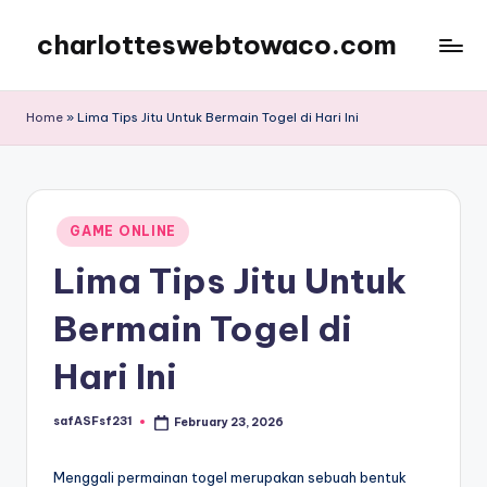
charlotteswebtowaco.com
Skip
to
content
Home
»
Lima Tips Jitu Untuk Bermain Togel di Hari Ini
Posted
GAME ONLINE
in
Lima Tips Jitu Untuk
Bermain Togel di
Hari Ini
safASFsf231
February 23, 2026
Posted
by
Menggali permainan togel merupakan sebuah bentuk