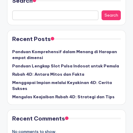
Search
Search
Recent Posts
Panduan Komprehensif dalam Menang di Harapan
empat dimensi
Panduan Lengkap Slot Pulsa Indosat untuk Pemula
Rubah 4D: Antara Mitos dan Fakta
Menggapai Impian melalui Keyakinan 4D: Cerita
Sukses
Mengulas Keajaiban Rubah 4D: Strategi dan Tips
Recent Comments
No comments to show.