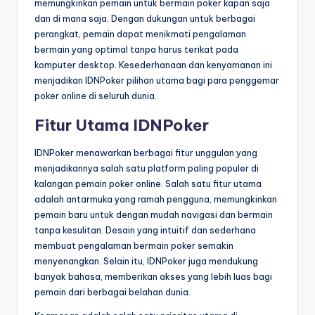
memungkinkan pemain untuk bermain poker kapan saja
dan di mana saja. Dengan dukungan untuk berbagai
perangkat, pemain dapat menikmati pengalaman
bermain yang optimal tanpa harus terikat pada
komputer desktop. Kesederhanaan dan kenyamanan ini
menjadikan IDNPoker pilihan utama bagi para penggemar
poker online di seluruh dunia.
Fitur Utama IDNPoker
IDNPoker menawarkan berbagai fitur unggulan yang
menjadikannya salah satu platform paling populer di
kalangan pemain poker online. Salah satu fitur utama
adalah antarmuka yang ramah pengguna, memungkinkan
pemain baru untuk dengan mudah navigasi dan bermain
tanpa kesulitan. Desain yang intuitif dan sederhana
membuat pengalaman bermain poker semakin
menyenangkan. Selain itu, IDNPoker juga mendukung
banyak bahasa, memberikan akses yang lebih luas bagi
pemain dari berbagai belahan dunia.