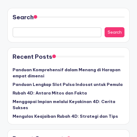
Search
Search
Recent Posts
Panduan Komprehensif dalam Menang di Harapan
empat dimensi
Panduan Lengkap Slot Pulsa Indosat untuk Pemula
Rubah 4D: Antara Mitos dan Fakta
Menggapai Impian melalui Keyakinan 4D: Cerita
Sukses
Mengulas Keajaiban Rubah 4D: Strategi dan Tips