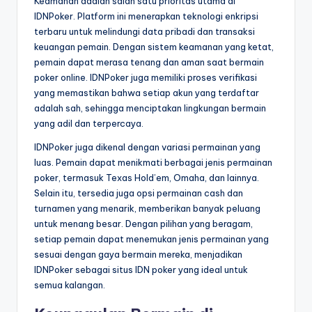
Keamanan adalah salah satu prioritas utama di
IDNPoker. Platform ini menerapkan teknologi enkripsi
terbaru untuk melindungi data pribadi dan transaksi
keuangan pemain. Dengan sistem keamanan yang ketat,
pemain dapat merasa tenang dan aman saat bermain
poker online. IDNPoker juga memiliki proses verifikasi
yang memastikan bahwa setiap akun yang terdaftar
adalah sah, sehingga menciptakan lingkungan bermain
yang adil dan terpercaya.
IDNPoker juga dikenal dengan variasi permainan yang
luas. Pemain dapat menikmati berbagai jenis permainan
poker, termasuk Texas Hold’em, Omaha, dan lainnya.
Selain itu, tersedia juga opsi permainan cash dan
turnamen yang menarik, memberikan banyak peluang
untuk menang besar. Dengan pilihan yang beragam,
setiap pemain dapat menemukan jenis permainan yang
sesuai dengan gaya bermain mereka, menjadikan
IDNPoker sebagai situs IDN poker yang ideal untuk
semua kalangan.