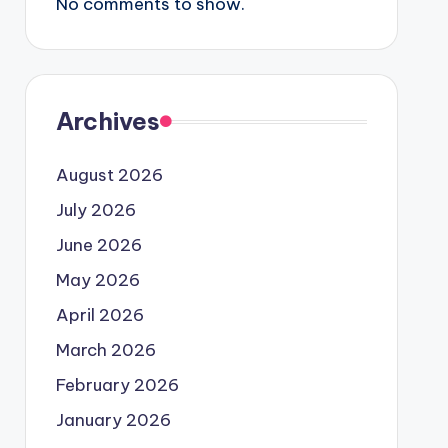
No comments to show.
Archives
August 2026
July 2026
June 2026
May 2026
April 2026
March 2026
February 2026
January 2026