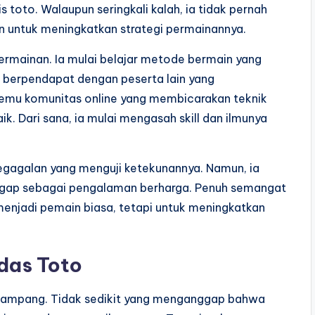
to. Walaupun seringkali kalah, ia tidak pernah
 untuk meningkatkan strategi permainannya.
permainan. Ia mulai belajar metode bermain yang
n berpendapat dengan peserta lain yang
temu komunitas online yang membicarakan teknik
k. Dari sana, ia mulai mengasah skill dan ilmunya
egagalan yang menguji ketekunannya. Namun, ia
ggap sebagai pengalaman berharga. Penuh semangat
menjadi pemain biasa, tetapi untuk meningkatkan
das Toto
h gampang. Tidak sedikit yang menganggap bahwa