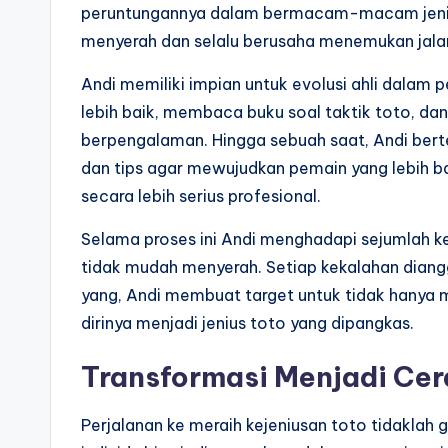
peruntungannya dalam bermacam-macam jenis to
menyerah dan selalu berusaha menemukan jalan
Andi memiliki impian untuk evolusi ahli dalam 
lebih baik, membaca buku soal taktik toto, da
berpengalaman. Hingga sebuah saat, Andi ber
dan tips agar mewujudkan pemain yang lebih bai
secara lebih serius profesional.
Selama proses ini Andi menghadapi sejumlah k
tidak mudah menyerah. Setiap kekalahan dian
yang, Andi membuat target untuk tidak hanya 
dirinya menjadi jenius toto yang dipangkas.
Transformasi Menjadi Cer
Perjalanan ke meraih kejeniusan toto tidakla