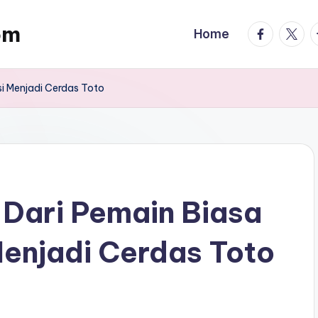
om
facebook.
twitte
t
Home
asi Menjadi Cerdas Toto
f: Dari Pemain Biasa
enjadi Cerdas Toto