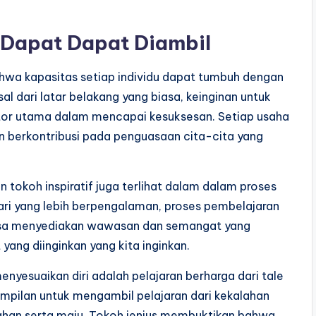
 Dapat Dapat Diambil
bahwa kapasitas setiap individu dapat tumbuh dengan
sal dari latar belakang yang biasa, keinginan untuk
ktor utama dalam mencapai kesuksesan. Setiap usaha
n berkontribusi pada penguasaan cita-cita yang
n tokoh inspiratif juga terlihat dalam dalam proses
ari yang lebih berpengalaman, proses pembelajaran
bisa menyediakan wawasan dan semangat yang
ang diinginkan yang kita inginkan.
nyesuaikan diri adalah pelajaran berharga dari tale
ampilan untuk mengambil pelajaran dari kekalahan
rtahan serta maju. Tokoh jenius membuktikan bahwa