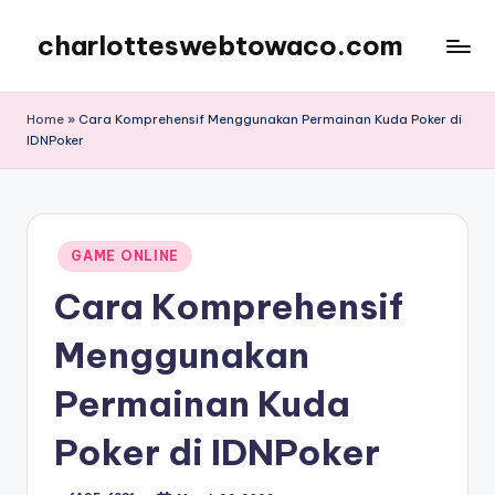
charlotteswebtowaco.com
Skip
to
content
Home
»
Cara Komprehensif Menggunakan Permainan Kuda Poker di
IDNPoker
Posted
GAME ONLINE
in
Cara Komprehensif
Menggunakan
Permainan Kuda
Poker di IDNPoker