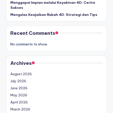
Menggapai Impian melalui Keyakinan 4D: Cerita
Sukses
Mengulas Keajaiban Rubah 4D: Strategi dan Tips
Recent Comments
No comments to show.
Archives
August 2026
July 2026
June 2026
May 2026
April 2026
March 2026