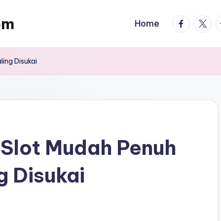
om
facebook.
twitte
t
Home
ing Disukai
 Slot Mudah Penuh
g Disukai