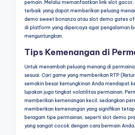
pemain. Melalui memanfaatkan link slot gaco
terbaik yang dapat memberikan peluang menang b
demo sweet bonanza atau slot demo gates of 
di platform yang dipercaya agar pengalaman 
menguntungkan.
Tips Kemenangan di Perma
Untuk menambah peluang menang di permainan s
sesuai. Cari game yang memberikan RTP (Return 
semakin besar kemungkinan Anda mendapat kemb
lupakan juga tingkat volatilitas permainan. Per
memberikan kemenangan kecil, sedangkan perma
memberikan kemenangan yang signifikan tetapi
beragam tipe permainan, seperti slot demo pra
yang sangat cocok dengan cara bermain Anda