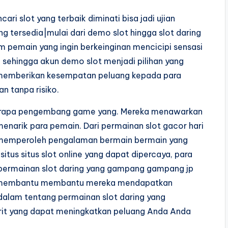
ri slot yang terbaik diminati bisa jadi ujian
ang tersedia|mulai dari demo slot hingga slot daring
 pemain yang ingin berkeinginan mencicipi sensasi
 sehingga akun demo slot menjadi pilihan yang
g, memberikan kesempatan peluang kepada para
 tanpa risiko.
berapa pengembang game yang. Mereka menawarkan
menarik para pemain. Dari permainan slot gacor hari
r memperoleh pengalaman bermain bermain yang
tus situs slot online yang dapat dipercaya, para
 permainan slot daring yang gampang gampang jp
 membantu membantu mereka mendapatkan
 dalam tentang permainan slot daring yang
orit yang dapat meningkatkan peluang Anda Anda