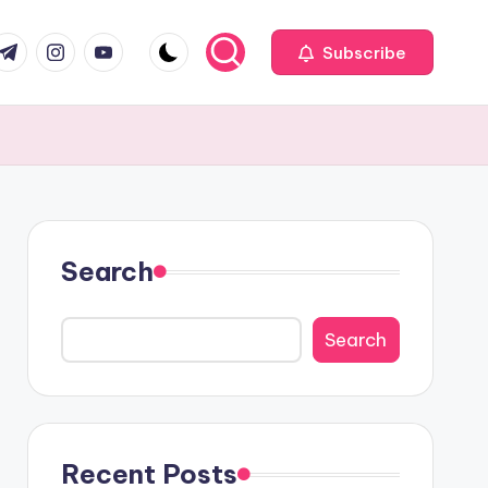
com
r.com
.me
instagram.com
youtube.com
Subscribe
Search
Search
Recent Posts