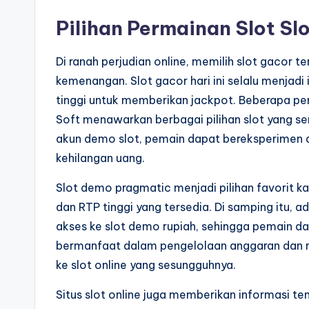
Pilihan Permainan Slot Sl
Di ranah perjudian online, memilih slot gacor
kemenangan. Slot gacor hari ini selalu menjad
tinggi untuk memberikan jackpot. Beberapa p
Soft menawarkan berbagai pilihan slot yang 
akun demo slot, pemain dapat bereksperimen d
kehilangan uang.
Slot demo pragmatic menjadi pilihan favori
dan RTP tinggi yang tersedia. Di samping itu, a
akses ke slot demo rupiah, sehingga pemain dapa
bermanfaat dalam pengelolaan anggaran dan
ke slot online yang sesungguhnya.
Situs slot online juga memberikan informasi te