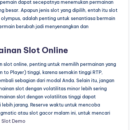
r, pemain dapat secepatnya menemukan permainan
esar. Apapun jenis slot yang dipilih, entah itu slot
olympus, adalah penting untuk senantiasa bermain
bermain berubah jadi menyenangkan dan
inan Slot Online
lot online, penting untuk memilih permainan yang
to Player) tinggi, karena semakin tinggi RTP,
ali sebagian dari modal Anda. Selain itu, jangan
mainan slot dengan volatilitas minor lebih sering
inan slot dengan volatilitas tinggi dapat
 lebih jarang. Reserve waktu untuk mencoba
gmatic atau slot gacor malam ini, untuk mencari
.
Slot Demo