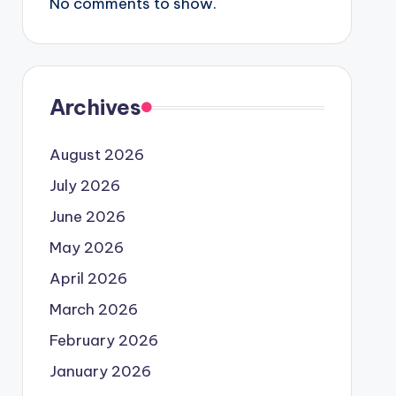
No comments to show.
Archives
August 2026
July 2026
June 2026
May 2026
April 2026
March 2026
February 2026
January 2026