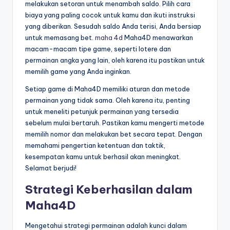
melakukan setoran untuk menambah saldo. Pilih cara
biaya yang paling cocok untuk kamu dan ikuti instruksi
yang diberikan. Sesudah saldo Anda terisi, Anda bersiap
untuk memasang bet.
maha 4d
Maha4D menawarkan
macam-macam tipe game, seperti lotere dan
permainan angka yang lain, oleh karena itu pastikan untuk
memilih game yang Anda inginkan.
Setiap game di Maha4D memiliki aturan dan metode
permainan yang tidak sama. Oleh karena itu, penting
untuk meneliti petunjuk permainan yang tersedia
sebelum mulai bertaruh. Pastikan kamu mengerti metode
memilih nomor dan melakukan bet secara tepat. Dengan
memahami pengertian ketentuan dan taktik,
kesempatan kamu untuk berhasil akan meningkat.
Selamat berjudi!
Strategi Keberhasilan dalam
Maha4D
Mengetahui strategi permainan adalah kunci dalam