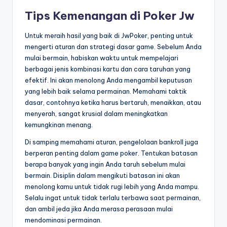
Tips Kemenangan di Poker Jw
Untuk meraih hasil yang baik di JwPoker, penting untuk
mengerti aturan dan strategi dasar game. Sebelum Anda
mulai bermain, habiskan waktu untuk mempelajari
berbagai jenis kombinasi kartu dan cara taruhan yang
efektif. Ini akan menolong Anda mengambil keputusan
yang lebih baik selama permainan. Memahami taktik
dasar, contohnya ketika harus bertaruh, menaikkan, atau
menyerah, sangat krusial dalam meningkatkan
kemungkinan menang.
Di samping memahami aturan, pengelolaan bankroll juga
berperan penting dalam game poker. Tentukan batasan
berapa banyak yang ingin Anda taruh sebelum mulai
bermain. Disiplin dalam mengikuti batasan ini akan
menolong kamu untuk tidak rugi lebih yang Anda mampu.
Selalu ingat untuk tidak terlalu terbawa saat permainan,
dan ambil jeda jika Anda merasa perasaan mulai
mendominasi permainan.