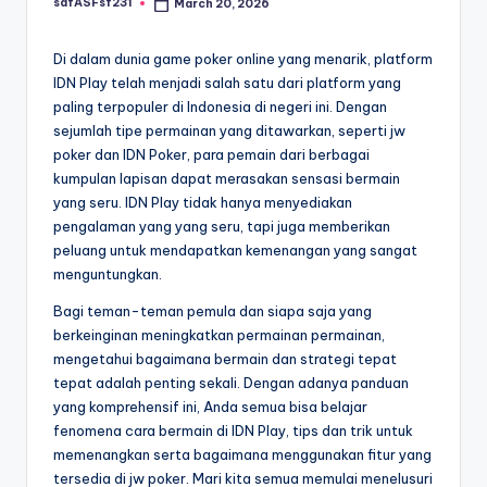
safASFsf231
March 20, 2026
Posted
by
Di dalam dunia game poker online yang menarik, platform
IDN Play telah menjadi salah satu dari platform yang
paling terpopuler di Indonesia di negeri ini. Dengan
sejumlah tipe permainan yang ditawarkan, seperti jw
poker dan IDN Poker, para pemain dari berbagai
kumpulan lapisan dapat merasakan sensasi bermain
yang seru. IDN Play tidak hanya menyediakan
pengalaman yang yang seru, tapi juga memberikan
peluang untuk mendapatkan kemenangan yang sangat
menguntungkan.
Bagi teman-teman pemula dan siapa saja yang
berkeinginan meningkatkan permainan permainan,
mengetahui bagaimana bermain dan strategi tepat
tepat adalah penting sekali. Dengan adanya panduan
yang komprehensif ini, Anda semua bisa belajar
fenomena cara bermain di IDN Play, tips dan trik untuk
memenangkan serta bagaimana menggunakan fitur yang
tersedia di jw poker. Mari kita semua memulai menelusuri