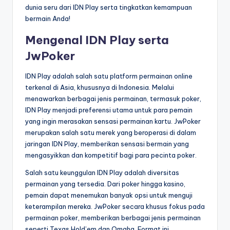
dunia seru dari IDN Play serta tingkatkan kemampuan
bermain Anda!
Mengenal IDN Play serta
JwPoker
IDN Play adalah salah satu platform permainan online
terkenal di Asia, khususnya di Indonesia. Melalui
menawarkan berbagai jenis permainan, termasuk poker,
IDN Play menjadi preferensi utama untuk para pemain
yang ingin merasakan sensasi permainan kartu. JwPoker
merupakan salah satu merek yang beroperasi di dalam
jaringan IDN Play, memberikan sensasi bermain yang
mengasyikkan dan kompetitif bagi para pecinta poker.
Salah satu keunggulan IDN Play adalah diversitas
permainan yang tersedia. Dari poker hingga kasino,
pemain dapat menemukan banyak opsi untuk menguji
keterampilan mereka. JwPoker secara khusus fokus pada
permainan poker, memberikan berbagai jenis permainan
seperti Texas Hold’em dan Omaha. Format ini