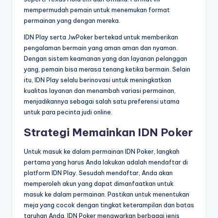
mempermudah pemain untuk menemukan format
permainan yang dengan mereka.
IDN Play serta JwPoker bertekad untuk memberikan
pengalaman bermain yang aman aman dan nyaman.
Dengan sistem keamanan yang dan layanan pelanggan
yang, pemain bisa merasa tenang ketika bermain. Selain
itu, IDN Play selalu berinovasi untuk meningkatkan
kualitas layanan dan menambah variasi permainan,
menjadikannya sebagai salah satu preferensi utama
untuk para pecinta judi online.
Strategi Memainkan IDN Poker
Untuk masuk ke dalam permainan IDN Poker, langkah
pertama yang harus Anda lakukan adalah mendaftar di
platform IDN Play. Sesudah mendaftar, Anda akan
memperoleh akun yang dapat dimanfaatkan untuk
masuk ke dalam permainan. Pastikan untuk menentukan
meja yang cocok dengan tingkat keterampilan dan batas
taruhan Anda. IDN Poker menawarkan berbagai jenis