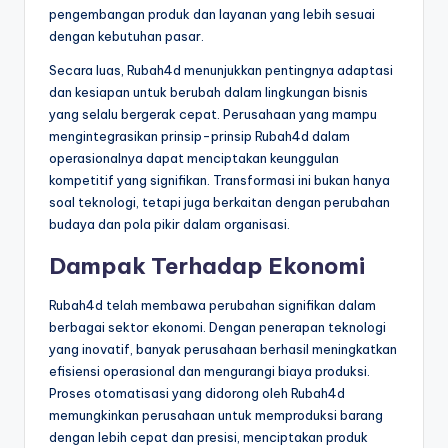
pengembangan produk dan layanan yang lebih sesuai
dengan kebutuhan pasar.
Secara luas, Rubah4d menunjukkan pentingnya adaptasi
dan kesiapan untuk berubah dalam lingkungan bisnis
yang selalu bergerak cepat. Perusahaan yang mampu
mengintegrasikan prinsip-prinsip Rubah4d dalam
operasionalnya dapat menciptakan keunggulan
kompetitif yang signifikan. Transformasi ini bukan hanya
soal teknologi, tetapi juga berkaitan dengan perubahan
budaya dan pola pikir dalam organisasi.
Dampak Terhadap Ekonomi
Rubah4d telah membawa perubahan signifikan dalam
berbagai sektor ekonomi. Dengan penerapan teknologi
yang inovatif, banyak perusahaan berhasil meningkatkan
efisiensi operasional dan mengurangi biaya produksi.
Proses otomatisasi yang didorong oleh Rubah4d
memungkinkan perusahaan untuk memproduksi barang
dengan lebih cepat dan presisi, menciptakan produk