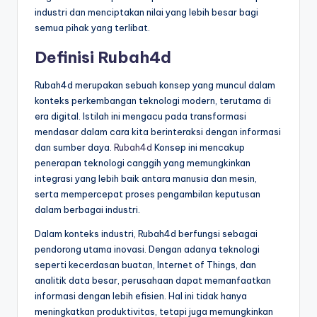
industri dan menciptakan nilai yang lebih besar bagi
semua pihak yang terlibat.
Definisi Rubah4d
Rubah4d merupakan sebuah konsep yang muncul dalam
konteks perkembangan teknologi modern, terutama di
era digital. Istilah ini mengacu pada transformasi
mendasar dalam cara kita berinteraksi dengan informasi
dan sumber daya.
Rubah4d
Konsep ini mencakup
penerapan teknologi canggih yang memungkinkan
integrasi yang lebih baik antara manusia dan mesin,
serta mempercepat proses pengambilan keputusan
dalam berbagai industri.
Dalam konteks industri, Rubah4d berfungsi sebagai
pendorong utama inovasi. Dengan adanya teknologi
seperti kecerdasan buatan, Internet of Things, dan
analitik data besar, perusahaan dapat memanfaatkan
informasi dengan lebih efisien. Hal ini tidak hanya
meningkatkan produktivitas, tetapi juga memungkinkan