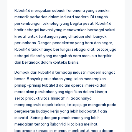
by
Rubah4d merupakan sebuah fenomena yang semakin
menarik perhatian dalam industri modern. Di tengah
perkembangan teknologi yang begitu pesat, Rubah4d
hadir sebagai inovasi yang menawarkan berbagai solusi
kreatif untuk tantangan yang dihadapi oleh banyak
perusahaan. Dengan pendekatan yang baru dan segar,
Rubah4d tidak hanya berfungsi sebagai alat, tetapi juga
sebagai filosofi yang mengubah cara manusia berpikir
dan bertindak dalam konteks bisnis.
Dampak dari Rubah4d terhadap industri modern sangat
besar. Banyak perusahaan yang telah menerapkan
prinsip-prinsip Rubah4d dalam operasi mereka dan
merasakan perubahan yang signifikan dalam kinerja
serta produktivitas. Inisiatif ini tidak hanya
mempengaruhi aspek teknis, tetapi juga mengarah pada
pergeseran budaya kerja yang lebih kolaboratif dan
inovatif. Seiring dengan pemahaman yang lebih
mendalam tentang Rubah4d, kita bisa melihat
bagaimana konsep ini mampu membentuk masa depan