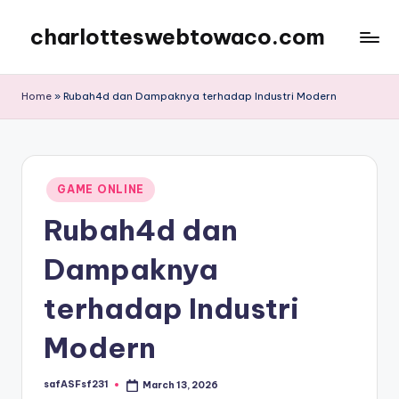
charlotteswebtowaco.com
Skip
to
content
Home
»
Rubah4d dan Dampaknya terhadap Industri Modern
Posted
GAME ONLINE
in
Rubah4d dan
Dampaknya
terhadap Industri
Modern
safASFsf231
March 13, 2026
Posted