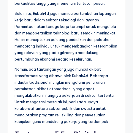
berkualitas tinggi yang memenuhi tuntutan pasar.
Selain itu, Rubah4d juga memicu pertumbuhan lapangan
kerja baru dalam sektor teknologi dan layanan.
Permintaan akan tenaga kerja terampil untuk mengelola
dan mengoperasikan teknologi baru semakin meningkat.
Hal ini menciptakan peluang pendidikan dan pelatihan,
mendorong individu untuk mengembangkan keterampilan
yang relevan, yang pada gilirannya mendukung
pertumbuhan ekonomi secara keseluruhan.
Namun, ada tantangan yang juga muncul akibat
transformasi yang dibawa oleh Rubah4d. Beberapa
industri tradisional mungkin mengalami penurunan
permintaan akibat otomatisasi, yang dapat
mengakibatkan hilangnya pekerjaan di sektor tertentu.
Untuk mengatasi masalah ini, perlu ada upaya
kolaboratif antara sektor publik dan swasta untuk
menciptakan program re-skilling dan penyesuaian
kebijakan guna mendukung pekerja yang terdampak.