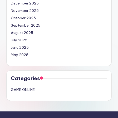
December 2025
November 2025
October 2025
September 2025
August 2025
July 2025
June 2025
May 2025
Categories
GAME ONLINE