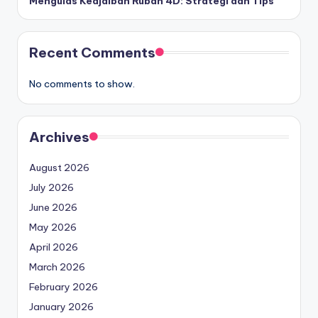
Mengulas Keajaiban Rubah 4D: Strategi dan Tips
Recent Comments
No comments to show.
Archives
August 2026
July 2026
June 2026
May 2026
April 2026
March 2026
February 2026
January 2026