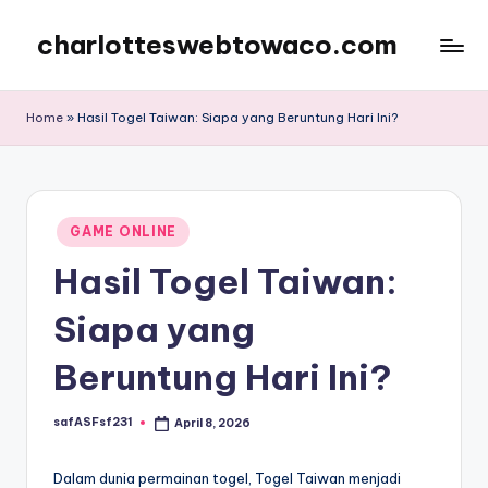
charlotteswebtowaco.com
Skip
to
content
Home
»
Hasil Togel Taiwan: Siapa yang Beruntung Hari Ini?
Posted
GAME ONLINE
in
Hasil Togel Taiwan:
Siapa yang
Beruntung Hari Ini?
safASFsf231
April 8, 2026
Posted
by
Dalam dunia permainan togel, Togel Taiwan menjadi