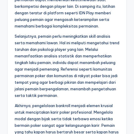
berkompetisi dengan player lain. Di samping itu, latihan
dengan teratur di platform seperti IDN Play memberi
peluang pemain agar mengasah keterampilan serta
memahami berbagai kompleksitas permainan.
Selanjutnya, pemain perlu meningkatkan skill analisis
serta memahami lawan. Hal ini meliputi mengetahui trend
taruhan dan psikologi player yang lain. Melalui
memanfaatkan analisis statistik dan memperhatikan
tingkah laku pemain, individu dapat menambah peluang
agar menjadi pemenang. Referensi seperti komunitas
permainan poker dan komunitas di rakyat poker bisa jadi
tempat yang agar berbagi pikiran dan mempelajari dari
jalani pemain berpengalaman, menambah pengetahuan
serta taktik permainan.
Akhirnya, pengelolaan bankroll menjadi elemen krusial
untuk menciptakan karir poker profesional. Mengelola
modal dengan bijak serta tidak terbawa emosi ketika
bermain poker sangat agar kelangsungan karir. Pemain
yang tahu kapan harus bertaruh besar serta kapan harus