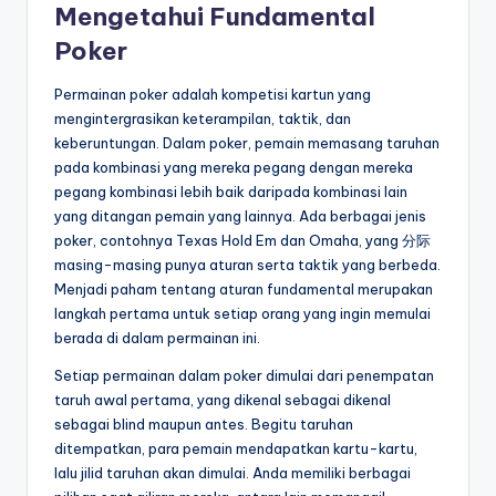
Mengetahui Fundamental
Poker
Permainan poker adalah kompetisi kartun yang
mengintergrasikan keterampilan, taktik, dan
keberuntungan. Dalam poker, pemain memasang taruhan
pada kombinasi yang mereka pegang dengan mereka
pegang kombinasi lebih baik daripada kombinasi lain
yang ditangan pemain yang lainnya. Ada berbagai jenis
poker, contohnya Texas Hold Em dan Omaha, yang 分际
masing-masing punya aturan serta taktik yang berbeda.
Menjadi paham tentang aturan fundamental merupakan
langkah pertama untuk setiap orang yang ingin memulai
berada di dalam permainan ini.
Setiap permainan dalam poker dimulai dari penempatan
taruh awal pertama, yang dikenal sebagai dikenal
sebagai blind maupun antes. Begitu taruhan
ditempatkan, para pemain mendapatkan kartu-kartu,
lalu jilid taruhan akan dimulai. Anda memiliki berbagai