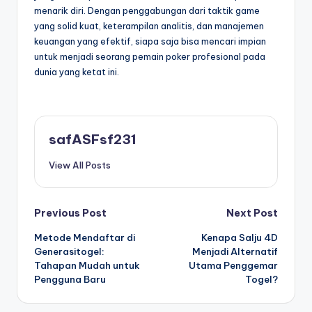
menarik diri. Dengan penggabungan dari taktik game
yang solid kuat, keterampilan analitis, dan manajemen
keuangan yang efektif, siapa saja bisa mencari impian
untuk menjadi seorang pemain poker profesional pada
dunia yang ketat ini.
safASFsf231
View All Posts
Post
Previous Post
Next Post
Metode Mendaftar di
Kenapa Salju 4D
navigation
Generasitogel:
Menjadi Alternatif
Tahapan Mudah untuk
Utama Penggemar
Pengguna Baru
Togel?