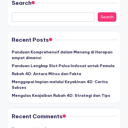
Search
Search
Recent Posts
Panduan Komprehensif dalam Menang di Harapan
empat dimensi
Panduan Lengkap Slot Pulsa Indosat untuk Pemula
Rubah 4D: Antara Mitos dan Fakta
Menggapai Impian melalui Keyakinan 4D: Cerita
Sukses
Mengulas Keajaiban Rubah 4D: Strategi dan Tips
Recent Comments