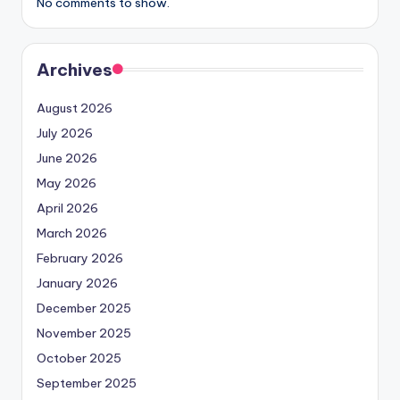
No comments to show.
Archives
August 2026
July 2026
June 2026
May 2026
April 2026
March 2026
February 2026
January 2026
December 2025
November 2025
October 2025
September 2025