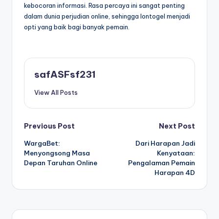
kebocoran informasi. Rasa percaya ini sangat penting
dalam dunia perjudian online, sehingga Iontogel menjadi
opti yang baik bagi banyak pemain.
safASFsf231
View All Posts
Post
Previous Post
Next Post
WargaBet:
Dari Harapan Jadi
navigation
Menyongsong Masa
Kenyataan:
Depan Taruhan Online
Pengalaman Pemain
Harapan 4D