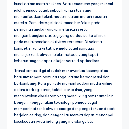
kunci dalam meraih sukses. Satu fenomena yang muncul
ialah pemuda togel, sebuah komunitas yang
memanfaatkan teknik modern dalam meraih sasaran
mereka. Pemudatogel tidak cuma berfokus pada
permainan angka-angka, melainkan serta
mengembangkan strategi yang cerdas serta efisien
pada melaksanakan aktivitas tersebut. Di selama
kompetisi yang ketat, pemuda togel sanggup
menunjukkan bahwa melalui metode yang tepat,
keberuntungan dapat dikejar serta dioptimalkan.
Transformasi digital sudah menawarkan kesempatan
baru untuk para pemuda togel dalam beradaptasi dan
berkembang. Para pemuda memanfaatkan media online
dalam berbagi saran, taktik, serta ilmu, yang
menciptakan ekosistem yang mendukung satu sama lain.
Dengan menggunakan teknologi, pemuda togel
memperlihatkan bahwa courage dan pengetahuan dapat
berjalan seiring, dan dengan itu mereka dapat mencapai
kesuksesan pada bidang yang mereka geluti.