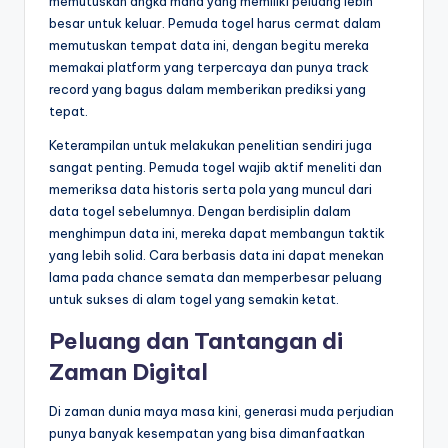
memutuskan angka mana yang memiliki peluang lebih
besar untuk keluar. Pemuda togel harus cermat dalam
memutuskan tempat data ini, dengan begitu mereka
memakai platform yang terpercaya dan punya track
record yang bagus dalam memberikan prediksi yang
tepat.
Keterampilan untuk melakukan penelitian sendiri juga
sangat penting. Pemuda togel wajib aktif meneliti dan
memeriksa data historis serta pola yang muncul dari
data togel sebelumnya. Dengan berdisiplin dalam
menghimpun data ini, mereka dapat membangun taktik
yang lebih solid. Cara berbasis data ini dapat menekan
lama pada chance semata dan memperbesar peluang
untuk sukses di alam togel yang semakin ketat.
Peluang dan Tantangan di
Zaman Digital
Di zaman dunia maya masa kini, generasi muda perjudian
punya banyak kesempatan yang bisa dimanfaatkan