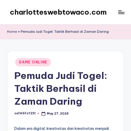
charlotteswebtowaco.com
Skip
to
content
Home
»
Pemuda Judi Togel: Taktik Berhasil di Zaman Daring
Posted
GAME ONLINE
in
Pemuda Judi Togel:
Taktik Berhasil di
Zaman Daring
safASFsf231
May 27, 2026
Posted
by
Dalam era digital, kreativitas dan kreativitas menjadi