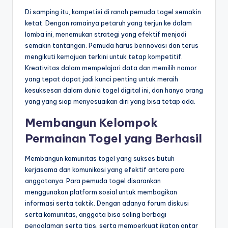
Di samping itu, kompetisi di ranah pemuda togel semakin
ketat. Dengan ramainya petaruh yang terjun ke dalam
lomba ini, menemukan strategi yang efektif menjadi
semakin tantangan. Pemuda harus berinovasi dan terus
mengikuti kemajuan terkini untuk tetap kompetitif.
Kreativitas dalam mempelajari data dan memilih nomor
yang tepat dapat jadi kunci penting untuk meraih
kesuksesan dalam dunia togel digital ini, dan hanya orang
yang yang siap menyesuaikan diri yang bisa tetap ada.
Membangun Kelompok
Permainan Togel yang Berhasil
Membangun komunitas togel yang sukses butuh
kerjasama dan komunikasi yang efektif antara para
anggotanya. Para pemuda togel disarankan
menggunakan platform sosial untuk membagikan
informasi serta taktik. Dengan adanya forum diskusi
serta komunitas, anggota bisa saling berbagi
pengalaman serta tips, serta memperkuat ikatan antar