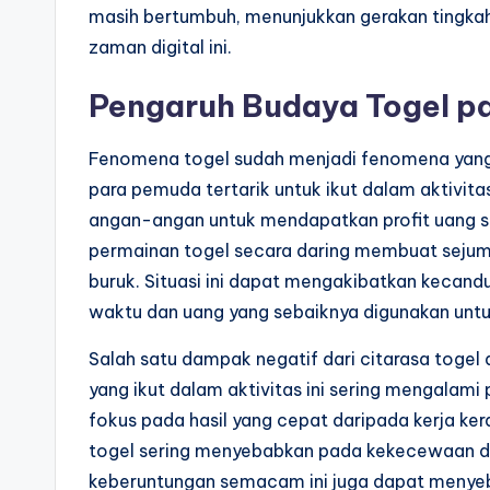
masih bertumbuh, menunjukkan gerakan tingkah
zaman digital ini.
Pengaruh Budaya Togel p
Fenomena togel sudah menjadi fenomena yang 
para pemuda tertarik untuk ikut dalam aktivita
angan-angan untuk mendapatkan profit uang s
permainan togel secara daring membuat sejum
buruk. Situasi ini dapat mengakibatkan kecan
waktu dan uang yang sebaiknya digunakan untuk
Salah satu dampak negatif dari citarasa toge
yang ikut dalam aktivitas ini sering mengalam
fokus pada hasil yang cepat daripada kerja ker
togel sering menyebabkan pada kekecewaan d
keberuntungan semacam ini juga dapat menyeb