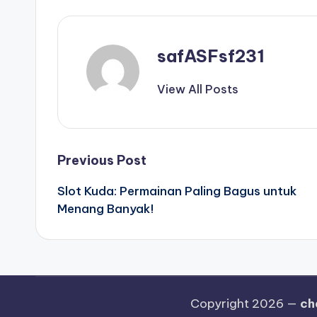
safASFsf231
View All Posts
Post
Previous Post
Slot Kuda: Permainan Paling Bagus untuk
navigation
Menang Banyak!
Copyright 2026 —
ch