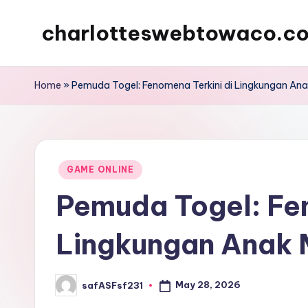
charlotteswebtowaco.c
Skip
to
content
Home
»
Pemuda Togel: Fenomena Terkini di Lingkungan An
Posted
GAME ONLINE
in
Pemuda Togel: Fen
Lingkungan Anak
May 28, 2026
safASFsf231
Posted
by