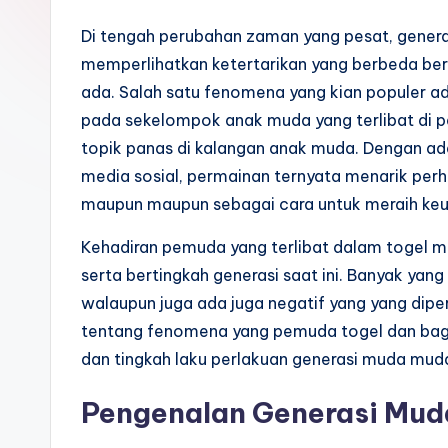
Di tengah perubahan zaman yang pesat, gener
memperlihatkan ketertarikan yang berbeda ber
ada. Salah satu fenomena yang kian populer ad
pada sekelompok anak muda yang terlibat di pe
topik panas di kalangan anak muda. Dengan ada
media sosial, permainan ternyata menarik perh
maupun maupun sebagai cara untuk meraih keun
Kehadiran pemuda yang terlibat dalam togel m
serta bertingkah generasi saat ini. Banyak yan
walaupun juga ada juga negatif yang yang diper
tentang fenomena yang pemuda togel dan ba
dan tingkah laku perlakuan generasi muda mud
Pengenalan Generasi Muda