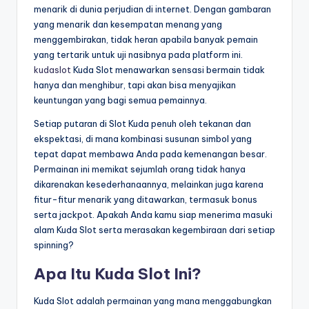
menarik di dunia perjudian di internet. Dengan gambaran
yang menarik dan kesempatan menang yang
menggembirakan, tidak heran apabila banyak pemain
yang tertarik untuk uji nasibnya pada platform ini.
kudaslot
Kuda Slot menawarkan sensasi bermain tidak
hanya dan menghibur, tapi akan bisa menyajikan
keuntungan yang bagi semua pemainnya.
Setiap putaran di Slot Kuda penuh oleh tekanan dan
ekspektasi, di mana kombinasi susunan simbol yang
tepat dapat membawa Anda pada kemenangan besar.
Permainan ini memikat sejumlah orang tidak hanya
dikarenakan kesederhanaannya, melainkan juga karena
fitur-fitur menarik yang ditawarkan, termasuk bonus
serta jackpot. Apakah Anda kamu siap menerima masuki
alam Kuda Slot serta merasakan kegembiraan dari setiap
spinning?
Apa Itu Kuda Slot Ini?
Kuda Slot adalah permainan yang mana menggabungkan