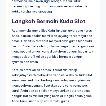
permainan, melainkan juga sebagai media untuk
bersenang-senang dan merasakan sensasi adrenalin
ketika taruhannya dipasang.
Langkah Bermain Kuda Slot
Agar memulai game Slot Kuda, langkah awal yang harus
Anda lakukan adalah memilih situs yang terpercaya dan
aman. Cek situs tersebut menyediakan game Slot Kuda
favorit Anda. Setelah itu, jalankan registrasi dengan cara
menginput informasi yang dibutuhkan. Jangan lupa untuk
mengecek profil kalian agar bisa bermain dengan
nyaman dan aman.
Setelah profil kalian berhasil terdaftar, tahap
selanjutnya ialah melakukan deposit. Website Kuda Slot
sering menyediakan berbagai metode pembayaran yang
memudahkan pemain. Tentukan cara yang paling pas
untuk Anda dan cek kalian menyetorkan setoran sesuai
dengan batas minimal yang berlaku. Begitu saldo game
Anda terisi, Anda siap untuk mulai game.