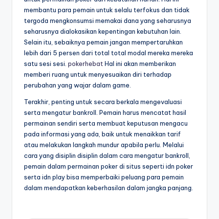
membantu para pemain untuk selalu terfokus dan tidak
tergoda mengkonsumsi memakai dana yang seharusnya
seharusnya dialokasikan kepentingan kebutuhan lain.
Selain itu, sebaiknya pemain jangan mempertaruhkan
lebih dari 5 persen dari total total modal mereka mereka
satu sesi sesi.
pokerhebat
Hal ini akan memberikan
memberi ruang untuk menyesuaikan diri terhadap
perubahan yang wajar dalam game.
Terakhir, penting untuk secara berkala mengevaluasi
serta mengatur bankroll. Pemain harus mencatat hasil
permainan sendiri serta membuat keputusan mengacu
pada informasi yang ada, baik untuk menaikkan tarif
atau melakukan langkah mundur apabila perlu. Melalui
cara yang disiplin disiplin dalam cara mengatur bankroll,
pemain dalam permainan poker di situs seperti idn poker
serta idn play bisa memperbaiki peluang para pemain
dalam mendapatkan keberhasilan dalam jangka panjang.