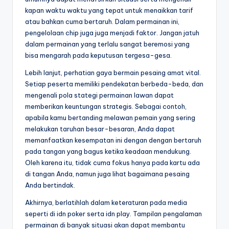
kapan waktu waktu yang tepat untuk menaikkan tarif
atau bahkan cuma bertaruh. Dalam permainan ini,
pengelolaan chip juga juga menjadi faktor. Jangan jatuh
dalam permainan yang terlalu sangat beremosi yang
bisa mengarah pada keputusan tergesa-gesa.
Lebih lanjut, perhatian gaya bermain pesaing amat vital.
Setiap peserta memiliki pendekatan berbeda-beda, dan
mengenali pola stategi permainan lawan dapat
memberikan keuntungan strategis. Sebagai contoh,
apabila kamu bertanding melawan pemain yang sering
melakukan taruhan besar-besaran, Anda dapat
memanfaatkan kesempatan ini dengan dengan bertaruh
pada tangan yang bagus ketika keadaan mendukung.
Oleh karena itu, tidak cuma fokus hanya pada kartu ada
di tangan Anda, namun juga lihat bagaimana pesaing
Anda bertindak.
Akhirnya, berlatihlah dalam keteraturan pada media
seperti di idn poker serta idn play. Tampilan pengalaman
permainan di banyak situasi akan dapat membantu