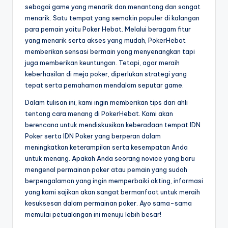
sebagai game yang menarik dan menantang dan sangat
menarik. Satu tempat yang semakin populer di kalangan
para pemain yaitu Poker Hebat. Melalui beragam fitur
yang menarik serta akses yang mudah, PokerHebat
memberikan sensasi bermain yang menyenangkan tapi
juga memberikan keuntungan. Tetapi, agar meraih
keberhasilan di meja poker, diperlukan strategi yang
tepat serta pemahaman mendalam seputar game.
Dalam tulisan ini, kami ingin memberikan tips dari ahli
tentang cara menang di PokerHebat. Kami akan
berencana untuk mendiskusikan keberadaan tempat IDN
Poker serta IDN Poker yang berperan dalam
meningkatkan keterampilan serta kesempatan Anda
untuk menang. Apakah Anda seorang novice yang baru
mengenal permainan poker atau pemain yang sudah
berpengalaman yang ingin memperbaiki akting, informasi
yang kami sajikan akan sangat bermanfaat untuk meraih
kesuksesan dalam permainan poker. Ayo sama-sama
memulai petualangan ini menuju lebih besar!