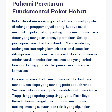
Pahami Peraturan
Fundamental Poker Hebat
Poker Hebat merupakan game kartu yang amat populer
di kalangan penggemar judi daring. Supaya mulai
memainkan poker hebat, penting untuk memahami aturan
dasar yang mengatur jalannya permainan. Setiap
partisipan akan diberikan diberikan 2 kartu individu,
sedangkan lima keping komunitas akan ditampilkan
ditampilkan pada tabel. Tujuan pokok dari permainan ini
adalah untuk menciptakan susunan asa yang terbaik,
baik dari keping yang dimiliki pemain maupun kartu
komunitas.
Di poker, susunan kartu mempunyai nilai tertentu yang
menentukan siapa yang menang pada sebuah ronda.
Susunan mulai dari yang paling rendah, contohnya Kartu
Tinggi, hingga apalagi yang tinggi, yaitu Flush Royal.
Peserta harus mengetahui cara cara memahami
masing-masing susunan dan taktik yang digunakan