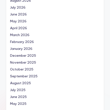
August 2026
July 2026
June 2026
May 2026
April 2026
March 2026
February 2026
January 2026
December 2025
November 2025
October 2025
September 2025
August 2025
July 2025
June 2025
May 2025